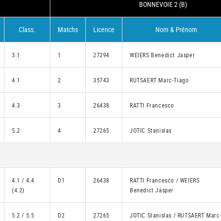
BONNEVOIE 2 (B)
Class.
Matchs
Licence
Nom & Prénom
3.1
1
27294
WEIERS Benedict Jasper
4.1
2
35743
RUTSAERT Marc-Tiago
4.3
3
26438
RATTI Francesco
5.2
4
27265
JOTIC Stanislas
4.1 / 4.4
D1
26438
RATTI Francesco / WEIERS
(4.2)
Benedict Jasper
5.2 / 5.5
D2
27265
JOTIC Stanislas / RUTSAERT Marc