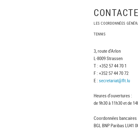
CONTACTE
LES COORDONNÉES GÉNÉR
TENNIS
3, route d'Arlon
L-8009 Strassen
T : +352 57 44 70 1
F : +352 57 44 70 72
E :
secretariat@flt.lu
Heures d'ouvertures :
de 9h30 à 11h30 et de 14
Coordonnées bancaires 
BGL BNP Paribas LU41 0