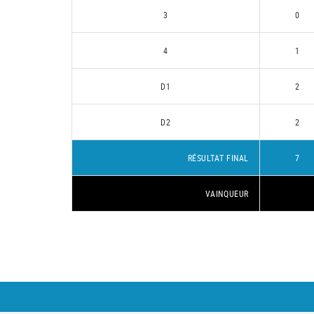
3
0
4
1
D1
2
D2
2
RÉSULTAT FINAL
7
VAINQUEUR