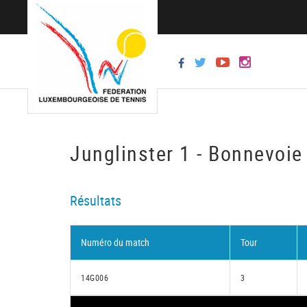
Junglinster 1 - Bonnevoie
Résultats
Numéro du match
Tour
14G006
3