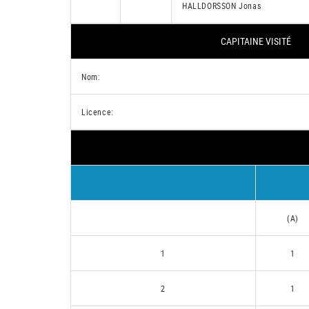
HALLDORSSON Jonas
CAPITAINE VISITÉ
Nom:
Licence:
(A)
1
1
2
1