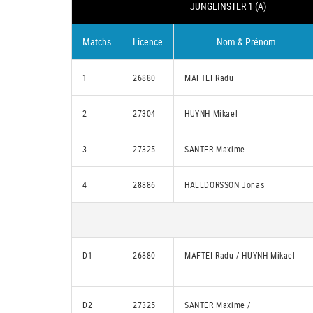
JUNGLINSTER 1 (A)
Matchs
Licence
Nom & Prénom
1
26880
MAFTEI Radu
2
27304
HUYNH Mikael
3
27325
SANTER Maxime
4
28886
HALLDORSSON Jonas
D1
26880
MAFTEI Radu / HUYNH Mikael
D2
27325
SANTER Maxime /