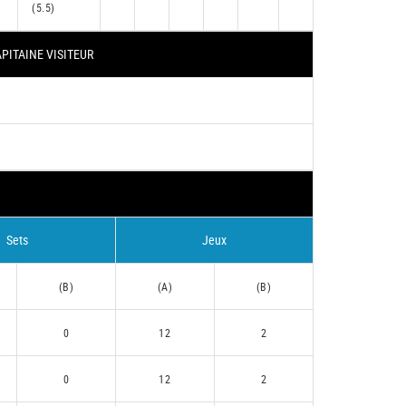
(5.5)
PITAINE VISITEUR
Sets
Jeux
(B)
(A)
(B)
0
12
2
0
12
2