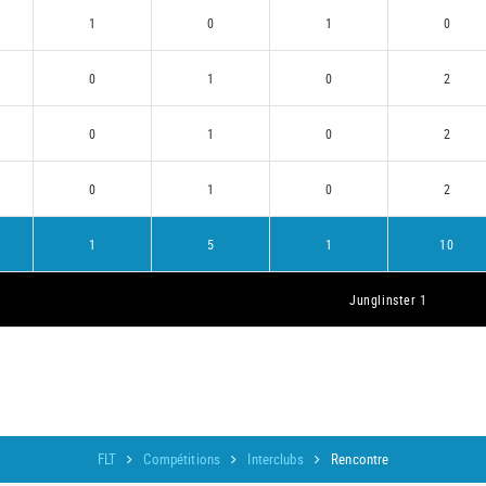
1
0
1
0
0
1
0
2
0
1
0
2
0
1
0
2
1
5
1
10
Junglinster 1
FLT
Compétitions
Interclubs
Rencontre