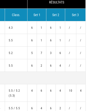
RÉSULTATS
Class.
Set 1
Set 2
Set 3
4.3
6
1
6
1
/
/
5.5
6
1
6
1
/
/
5.2
5
7
3
6
/
/
5.5
6
2
6
4
/
/
5.5 / 5.2
4
6
6
4
10
4
(5.3)
-
5.5 / 5.5
6
4
6
2
/
/