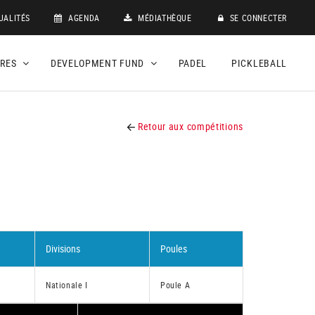
UALITÉS
AGENDA
MÉDIATHÈQUE
SE CONNECTER
DRES
DEVELOPMENT FUND
PADEL
PICKLEBALL
Retour aux compétitions
Divisions
Poules
Nationale I
Poule A