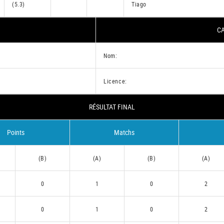
(5.3)
Tiago
CA
Nom:
Licence:
RÉSULTAT FINAL
Points
Matchs
(B)
(A)
(B)
(A)
0
1
0
2
0
1
0
2