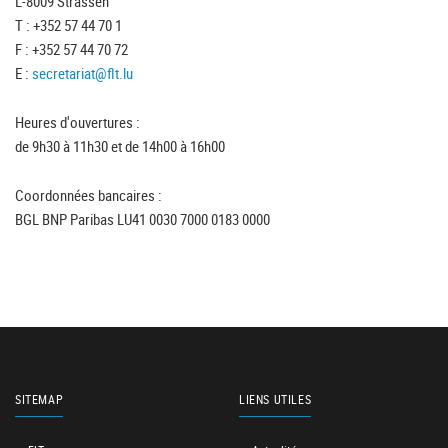
L-8009 Strassen
T : +352 57 44 70 1
F : +352 57 44 70 72
E :
secretariat@flt.lu
Heures d'ouvertures :
de 9h30 à 11h30 et de 14h00 à 16h00
Coordonnées bancaires :
BGL BNP Paribas LU41 0030 7000 0183 0000
SITEMAP
LIENS UTILES