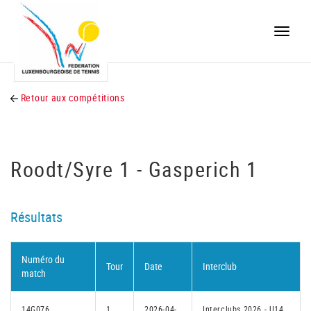
Toggle
naviga
Retour aux compétitions
Roodt/Syre 1 - Gasperich 1
Résultats
Numéro du
Tour
Date
Interclub
match
14G076
1
2026-04-
Interclubs 2026 - U14