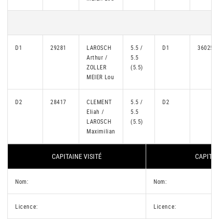
D1
29281
LAROSCH
5.5 /
D1
36025
Arthur /
5.5
ZOLLER
(5.5)
MEIER Lou
D2
28417
CLEMENT
5.5 /
D2
Eliah /
5.5
LAROSCH
(5.5)
Maximilian
CAPITAINE VISITÉ
CAPITAI
Nom:
Nom:
Licence:
Licence: