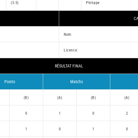
(5.5)
Philippe
CA
Nom:
Licence:
RÉSULTAT FINAL
Points
Matchs
(B)
(A)
(B)
(A)
0
1
0
2
1
0
1
0