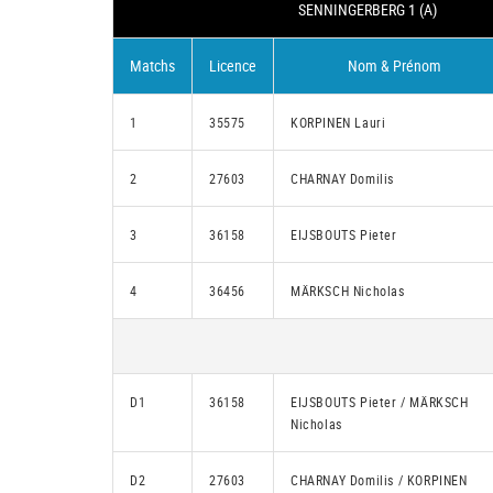
SENNINGERBERG 1 (A)
Matchs
Licence
Nom & Prénom
1
35575
KORPINEN Lauri
2
27603
CHARNAY Domilis
3
36158
EIJSBOUTS Pieter
4
36456
MÄRKSCH Nicholas
D1
36158
EIJSBOUTS Pieter / MÄRKSCH
Nicholas
D2
27603
CHARNAY Domilis / KORPINEN