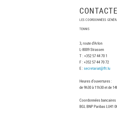
CONTACTE
LES COORDONNÉES GÉNÉR
TENNIS
3, route d'Arlon
L-8009 Strassen
T : +352 57 44 70 1
F : +352 57 44 70 72
E :
secretariat@flt.lu
Heures d'ouvertures :
de 9h30 à 11h30 et de 14
Coordonnées bancaires 
BGL BNP Paribas LU41 0