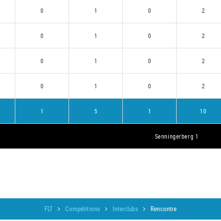
0
1
0
2
0
1
0
2
0
1
0
2
0
1
0
2
1
5
1
10
Senningerberg 1
FLT
Compétitions
Interclubs
Rencontre