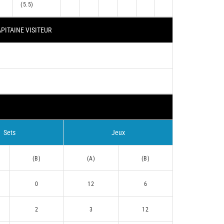
(5.5)
PITAINE VISITEUR
Sets
Jeux
(B)
(A)
(B)
0
12
6
2
3
12