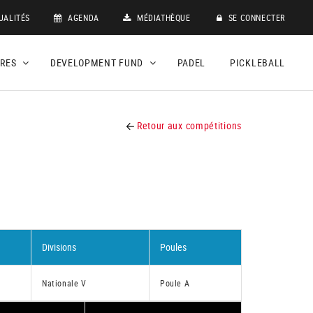
UALITÉS
AGENDA
MÉDIATHÈQUE
SE CONNECTER
DRES
DEVELOPMENT FUND
PADEL
PICKLEBALL
Retour aux compétitions
Divisions
Poules
Nationale V
Poule A