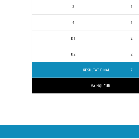
3
1
4
1
D1
2
D2
2
RÉSULTAT FINAL
7
VAINQUEUR