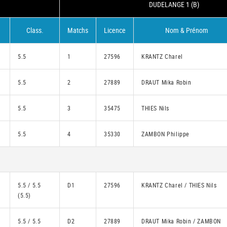
DUDELANGE 1 (B)
Class.
Matchs
Licence
Nom & Prénom
5.5
1
27596
KRANTZ Charel
5.5
2
27889
DRAUT Mika Robin
5.5
3
35475
THIES Nils
5.5
4
35330
ZAMBON Philippe
5.5 / 5.5
D1
27596
KRANTZ Charel / THIES Nils
(5.5)
5.5 / 5.5
D2
27889
DRAUT Mika Robin / ZAMBON