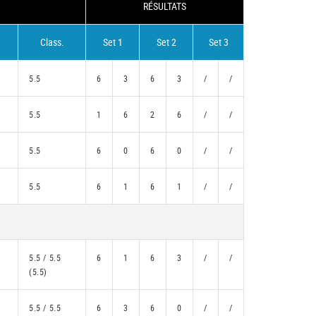
RÉSULTATS
Class.
Set 1
Set 2
Set 3
5.5
6
3
6
3
/
/
5.5
1
6
2
6
/
/
5.5
6
0
6
0
/
/
5.5
6
1
6
1
/
/
5.5 / 5.5
6
1
6
3
/
/
(5.5)
5.5 / 5.5
6
3
6
0
/
/