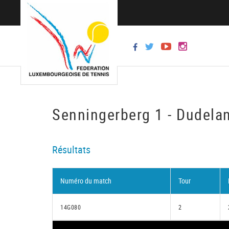
Senningerberg 1 - Dudela
Résultats
Numéro du match
Tour
14G080
2