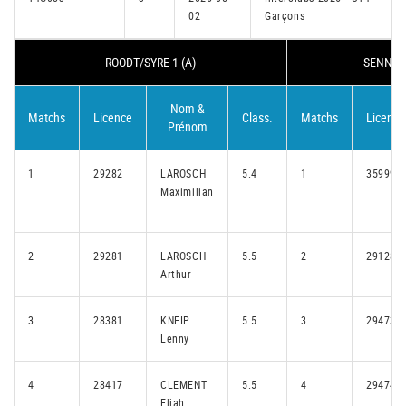
02
Garçons
ROODT/SYRE 1 (A)
SENNING
Nom &
Matchs
Licence
Class.
Matchs
Licence
Prénom
1
29282
LAROSCH
5.4
1
35999
Maximilian
2
29281
LAROSCH
5.5
2
29128
Arthur
3
28381
KNEIP
5.5
3
29473
Lenny
4
28417
CLEMENT
5.5
4
29474
Eliah