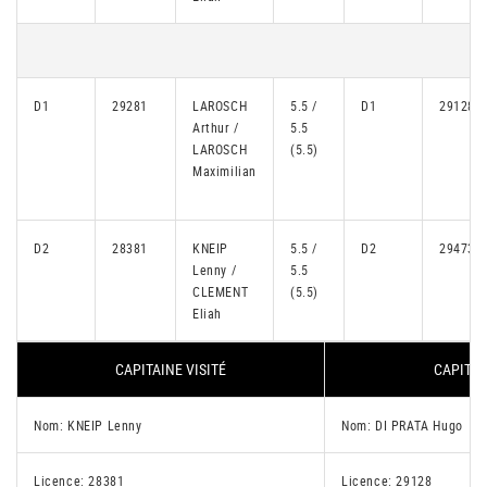
D1
29281
LAROSCH
5.5 /
D1
29128
Arthur /
5.5
LAROSCH
(5.5)
Maximilian
D2
28381
KNEIP
5.5 /
D2
29473
Lenny /
5.5
CLEMENT
(5.5)
Eliah
CAPITAINE VISITÉ
CAPITAI
Nom: KNEIP Lenny
Nom: DI PRATA Hugo
Licence: 28381
Licence: 29128