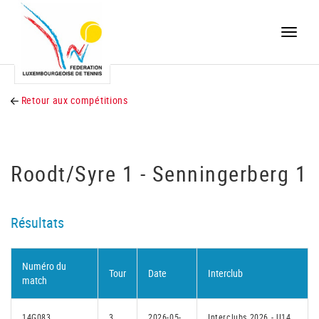
Toggle
naviga
Retour aux compétitions
Roodt/Syre 1 - Senningerberg 1
Résultats
Numéro du
Tour
Date
Interclub
match
14G083
3
2026-05-
Interclubs 2026 - U14