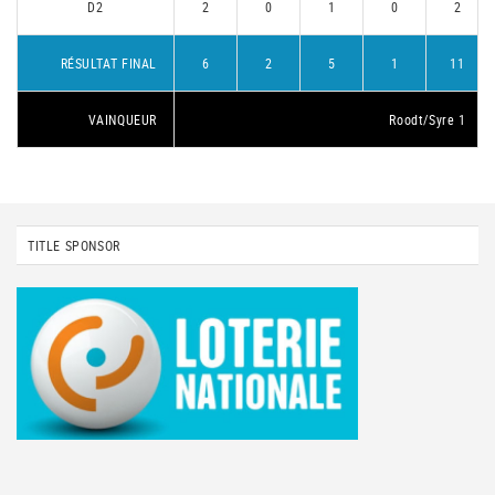
D2
2
0
1
0
2
RÉSULTAT FINAL
6
2
5
1
11
VAINQUEUR
Roodt/Syre 1
TITLE SPONSOR