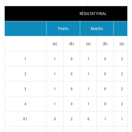
RÉSULTAT FINAL
Points
Matchs
Se
(A)
(B)
(A)
(B)
(A)
1
1
0
1
0
2
2
1
0
1
0
2
3
1
0
1
0
2
4
1
0
1
0
2
D1
0
2
0
1
1