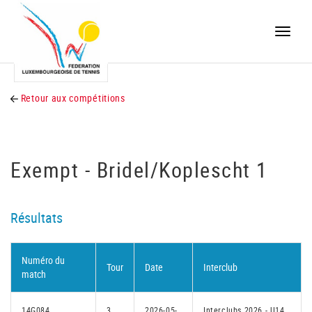
Toggle
naviga
Retour aux compétitions
Exempt - Bridel/Koplescht 1
Résultats
Numéro du
Tour
Date
Interclub
match
14G084
3
2026-05-
Interclubs 2026 - U14