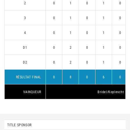
2
0
1
0
1
0
3
0
1
0
1
0
4
0
1
0
1
0
D1
0
2
0
1
0
D2
0
2
0
1
0
RÉSULTAT FINAL
0
8
0
6
0
VAINQUEUR
Bridel/Koplescht 1
TITLE SPONSOR