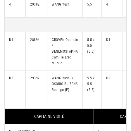
4
29392
WANG Yushi
5.5
4
3
D1
28894
GROVEN Quentin
5.5 /
D1
3
/
5.5
BENLMOSTAPHA
(5.5)
Camille Eric
Miloud
D2
29392
WANG Yushi /
5.5 /
D2
3
OSORIO BILZENS
5.5
Rodrigo
(F)
(5.5)
CAPITAINE VISITÉ
CAPIT