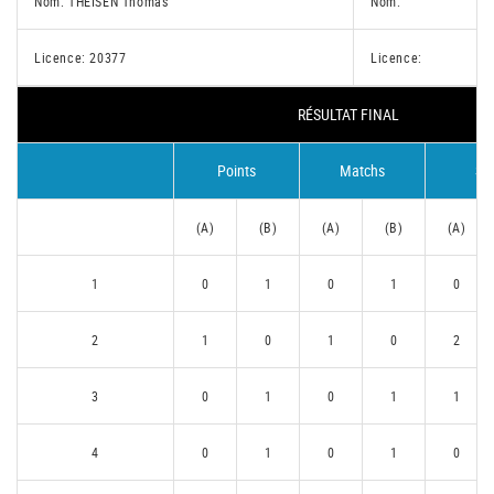
Nom: THEISEN Thomas
Nom:
Licence: 20377
Licence:
RÉSULTAT FINAL
Points
Matchs
Se
(A)
(B)
(A)
(B)
(A)
1
0
1
0
1
0
2
1
0
1
0
2
3
0
1
0
1
1
4
0
1
0
1
0