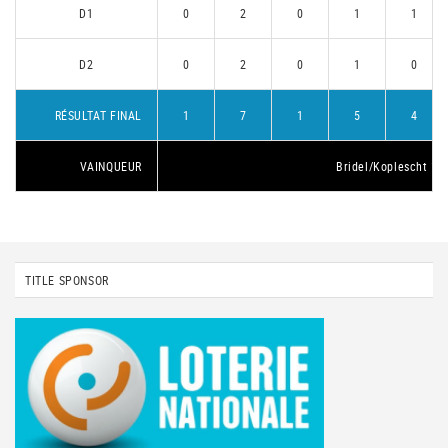
D1
0
2
0
1
1
D2
0
2
0
1
0
RÉSULTAT FINAL
1
7
1
5
4
VAINQUEUR
Bridel/Koplescht 1
TITLE SPONSOR