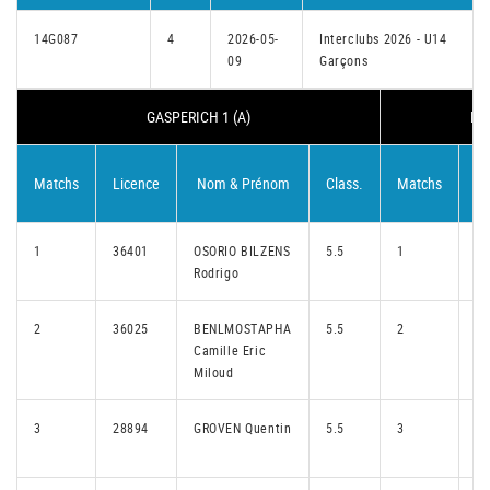
14G087
4
2026-05-
Interclubs 2026 - U14
09
Garçons
GASPERICH 1 (A)
BR
Matchs
Licence
Nom & Prénom
Class.
Matchs
Li
1
36401
OSORIO BILZENS
5.5
1
3
Rodrigo
2
36025
BENLMOSTAPHA
5.5
2
3
Camille Eric
Miloud
3
28894
GROVEN Quentin
5.5
3
3