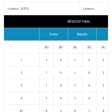
Licence: 35575
Licence:
RÉSULTAT FINAL
Points
Matchs
Se
(A)
(B)
(A)
(B)
(A)
1
1
0
1
0
2
2
1
0
1
0
2
3
1
0
1
0
2
4
1
0
1
0
2
D1
0
2
0
1
0