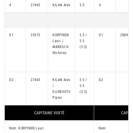
4
27465
KILAN Alex
5.5
4
D1
35575
KORPINEN
5.5 /
D1
28894
Lauri /
5.5
MÄRKSCH
(5.5)
Nicholas
D2
27465
KILAN Alex
5.5 /
D2
/
5.5
EIJSBOUTS
(5.5)
Pieter
CAPITAINE VISITÉ
CAPITA
Nom: KORPINEN Lauri
Nom: