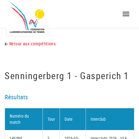
Toggle
naviga
Retour aux compétitions
Senningerberg 1 - Gasperich 1
Résultats
Numéro du
Tour
Date
Interclub
match
14G088
5
2026-05-
Interclubs 2026 - U14