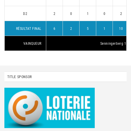
D2
2
0
1
0
2
RÉSULTAT FINAL
6
2
5
1
10
VAINQUEUR
Senningerberg 1
TITLE SPONSOR