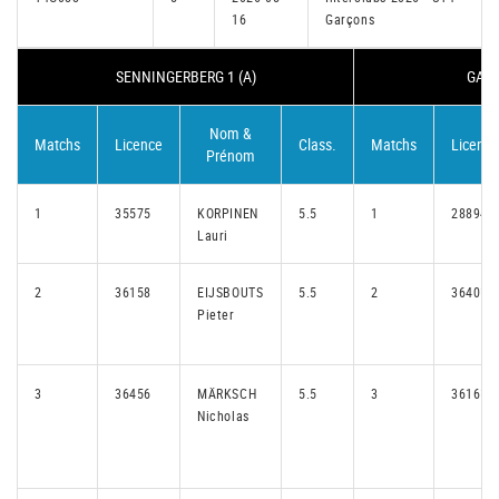
16
Garçons
SENNINGERBERG 1 (A)
GASP
Nom &
Matchs
Licence
Class.
Matchs
Licence
Prénom
1
35575
KORPINEN
5.5
1
28894
Lauri
2
36158
EIJSBOUTS
5.5
2
36401
Pieter
3
36456
MÄRKSCH
5.5
3
36161
Nicholas