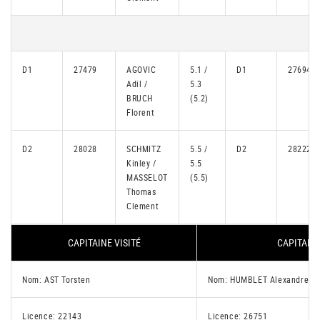
D1
27479
AGOVIC
5.1 /
D1
27694
Adil /
5.3
BRUCH
(5.2)
Florent
D2
28028
SCHMITZ
5.5 /
D2
28222
Kinley /
5.5
MASSELOT
(5.5)
Thomas
Clement
CAPITAINE VISITÉ
CAPITAINE
Nom: AST Torsten
Nom: HUMBLET Alexandre
Licence: 22143
Licence: 26751