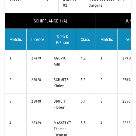
02
Garçons
SCHIFFLANGE 1 (A)
JUNGL
Nom &
Matchs
Licence
Class.
Matchs
Licence
Prénom
1
27479
AGOVIC
4.2
1
27930
Adil
2
28028
SCHMITZ
5.3
2
27694
Kinley
3
28048
BRUCH
5.1
3
28501
Florent
4
28389
MASSELOT
5.5
4
28222
Thomas
Clement