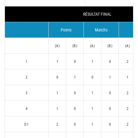
RÉSULTAT FINAL
Points
Matchs
Se
(A)
(B)
(A)
(B)
(A)
1
1
0
1
0
2
2
0
1
0
1
1
3
1
0
1
0
2
4
1
0
1
0
2
D1
2
0
1
0
2