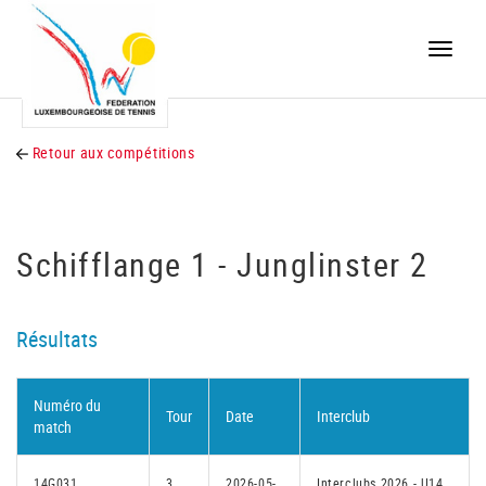
Toggle
naviga
Retour aux compétitions
Schifflange 1 - Junglinster 2
Résultats
Numéro du
Tour
Date
Interclub
match
14G031
3
2026-05-
Interclubs 2026 - U14