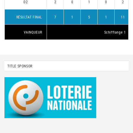
D2
2
0
1
0
2
RÉSULTAT FINAL
7
1
5
1
11
VAINQUEUR
Schifflange 1
TITLE SPONSOR