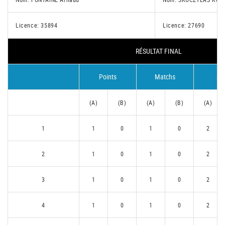
Licence: 35894
Licence: 27690
RÉSULTAT FINAL
Points
Matchs
Se
(A)
(B)
(A)
(B)
(A)
1
1
0
1
0
2
2
1
0
1
0
2
3
1
0
1
0
2
4
1
0
1
0
2