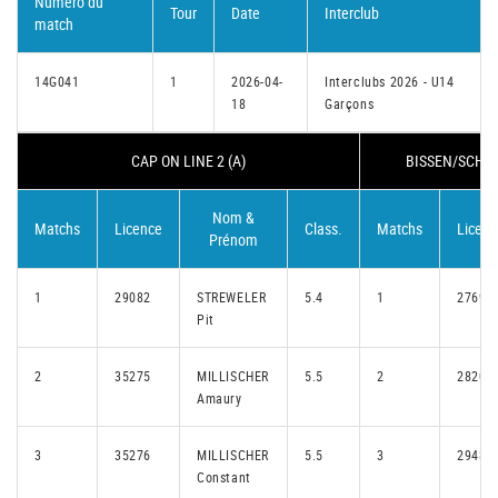
Numéro du
Tour
Date
Interclub
match
14G041
1
2026-04-
Interclubs 2026 - U14
18
Garçons
CAP ON LINE 2 (A)
BISSEN/SCHIE
Nom &
Matchs
Licence
Class.
Matchs
Licenc
Prénom
1
29082
STREWELER
5.4
1
27690
Pit
2
35275
MILLISCHER
5.5
2
28205
Amaury
3
35276
MILLISCHER
5.5
3
29480
Constant