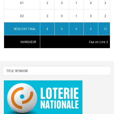
D1
2
0
1
0
2
D2
2
0
1
0
2
RÉSULTAT FINAL
8
0
6
0
12
VAINQUEUR
Cap on Line 2
TITLE SPONSOR