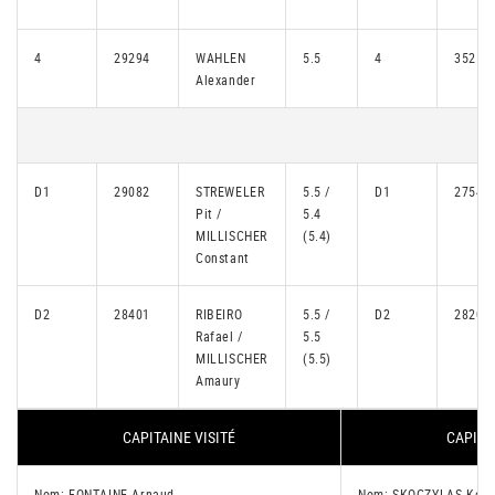
4
29294
WAHLEN
5.5
4
35256
Alexander
D1
29082
STREWELER
5.5 /
D1
27544
Pit /
5.4
MILLISCHER
(5.4)
Constant
D2
28401
RIBEIRO
5.5 /
D2
28205
Rafael /
5.5
MILLISCHER
(5.5)
Amaury
CAPITAINE VISITÉ
CAPITA
Nom: FONTAINE Arnaud
Nom: SKOCZYLAS Korn