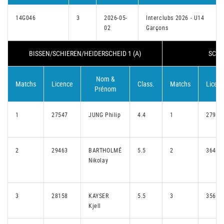
14G046
3
2026-05-
Interclubs 2026 - U14
02
Garçons
BISSEN/SCHIEREN/HEIDERSCHEID 1 (A)
SCHU
Nom &
Matchs
Licence
Class.
Matchs
Licen
Prénom
1
27547
JUNG Philip
4.4
1
27991
2
29463
BARTHOLMÉ
5.5
2
36429
Nikolay
3
28158
KAYSER
5.5
3
35673
Kjell