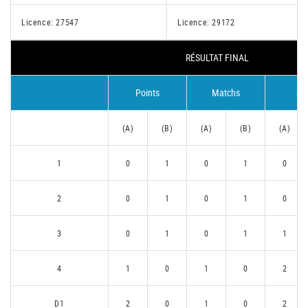
Licence: 27547
Licence: 29172
RÉSULTAT FINAL
Points
Matchs
Se
(A)
(B)
(A)
(B)
(A)
1
0
1
0
1
0
2
0
1
0
1
0
3
0
1
0
1
1
4
1
0
1
0
2
D1
2
0
1
0
2