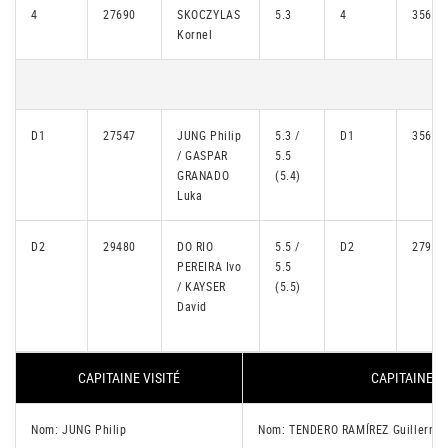
4
27690
SKOCZYLAS
5.3
4
35612
Kornel
D1
27547
JUNG Philip
5.3 /
D1
35612
/ GASPAR
5.5
GRANADO
(5.4)
Luka
D2
29480
DO RIO
5.5 /
D2
27991
PEREIRA Ivo
5.5
/ KAYSER
(5.5)
David
CAPITAINE VISITÉ
CAPITAINE V
Nom: JUNG Philip
Nom: TENDERO RAMÍREZ Guillermo