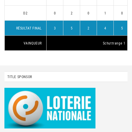
D2
0
2
0
1
0
RÉSULTAT FINAL
3
5
2
4
5
VAINQUEUR
Schuttrange 1
TITLE SPONSOR