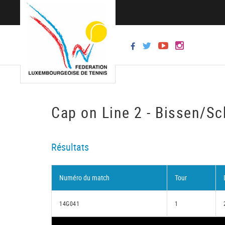
Cap on Line 2 - Bissen/Sc
Résultats
Numéro du match
Tour
14G041
1