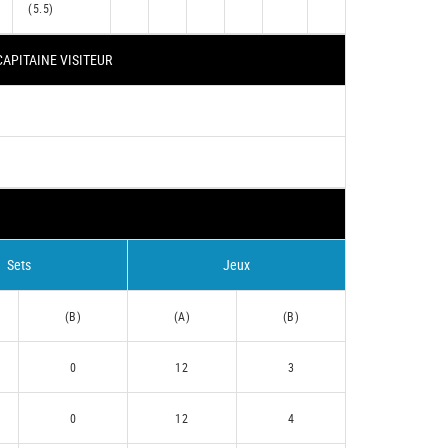
(5.5)
CAPITAINE VISITEUR
Sets
Jeux
(B)
(A)
(B)
0
12
3
0
12
4