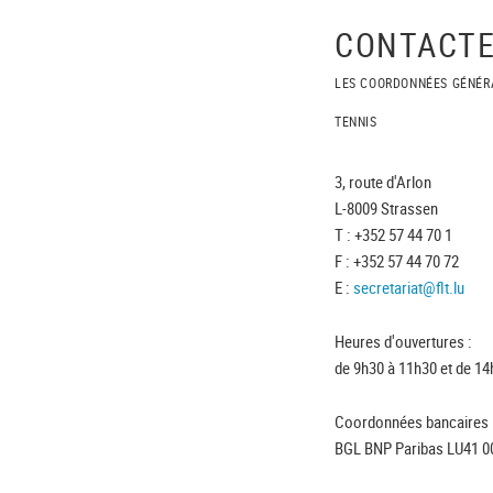
CONTACTE
LES COORDONNÉES GÉNÉR
TENNIS
3, route d'Arlon
L-8009 Strassen
T : +352 57 44 70 1
F : +352 57 44 70 72
E :
secretariat@flt.lu
Heures d'ouvertures :
de 9h30 à 11h30 et de 14
Coordonnées bancaires 
BGL BNP Paribas LU41 0