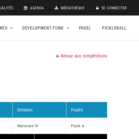
UALITÉS
AGENDA
MÉDIATHÈQUE
SE CONNECTER
DRES
DEVELOPMENT FUND
PADEL
PICKLEBALL
Retour aux compétitions
Divisions
Poules
Nationale III
Poule A