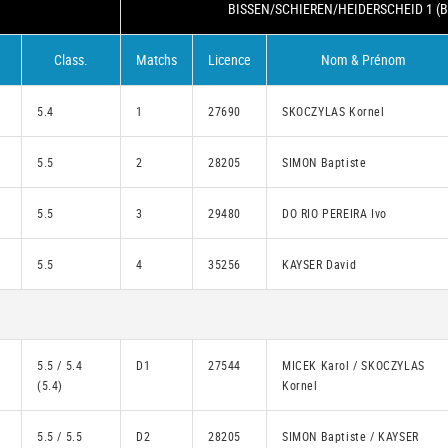
BISSEN/SCHIEREN/HEIDERSCHEID 1 (B
Class.
Matchs
Licence
Nom & Prénom
5.4
1
27690
SKOCZYLAS Kornel
5.5
2
28205
SIMON Baptiste
5.5
3
29480
DO RIO PEREIRA Ivo
5.5
4
35256
KAYSER David
5.5 / 5.4
D1
27544
MICEK Karol / SKOCZYLAS
(5.4)
Kornel
5.5 / 5.5
D2
28205
SIMON Baptiste / KAYSER