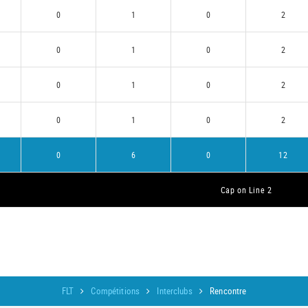
0
1
0
2
0
1
0
2
0
1
0
2
0
1
0
2
0
6
0
12
Cap on Line 2
FLT
Compétitions
Interclubs
Rencontre