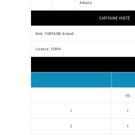
Amaury
CAPITAINE VISITÉ
Nom: FONTAINE Arnaud
Licence: 35894
(A)
1
1
2
1