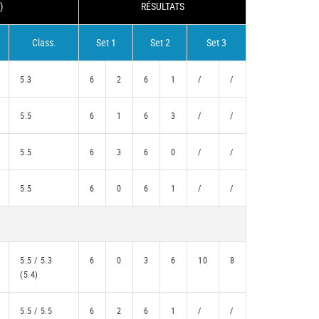
)
RÉSULTATS
Class.
Set 1
Set 2
Set 3
5.3
6
2
6
1
/
/
5.5
6
1
6
3
/
/
5.5
6
3
6
0
/
/
5.5
6
0
6
1
/
/
5.5 / 5.3
6
0
3
6
10
8
(5.4)
5.5 / 5.5
6
2
6
1
/
/