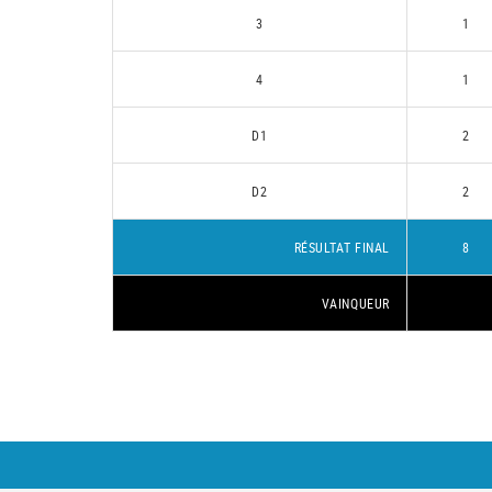
3
1
4
1
D1
2
D2
2
RÉSULTAT FINAL
8
VAINQUEUR