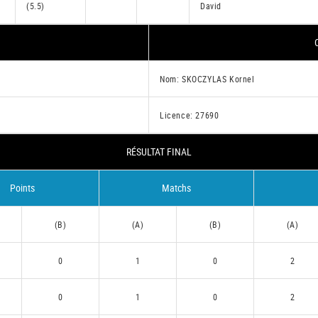
(5.5)
David
Nom: SKOCZYLAS Kornel
Licence: 27690
RÉSULTAT FINAL
Points
Matchs
(B)
(A)
(B)
(A)
0
1
0
2
0
1
0
2