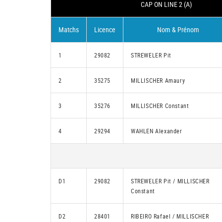
CAP ON LINE 2 (A)
Matchs
Licence
Nom & Prénom
1
29082
STREWELER Pit
2
35275
MILLISCHER Amaury
3
35276
MILLISCHER Constant
4
29294
WAHLEN Alexander
D1
29082
STREWELER Pit / MILLISCHER
Constant
D2
28401
RIBEIRO Rafael / MILLISCHER