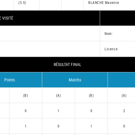
(5.5)
BLANCHE Maxence
 VISITÉ
Nom:
Licence:
RÉSULTAT FINAL
Points
Matchs
(B)
(A)
(B)
(A)
0
1
0
2
1
0
1
0