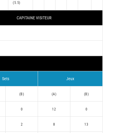
(5.5)
CAPITAINE VISITEUR
Sets
Jeux
(B)
(A)
(B)
0
12
0
2
8
13