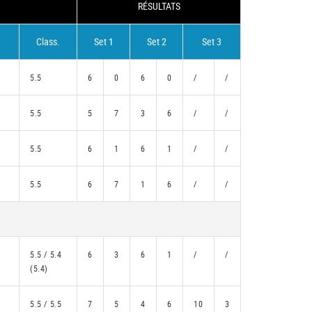
RÉSULTATS
Class.
Set 1
Set 2
Set 3
5.5
6
0
6
0
/
/
5.5
5
7
3
6
/
/
5.5
6
1
6
1
/
/
5.5
6
7
1
6
/
/
5.5 / 5.4
6
3
6
1
/
/
(5.4)
5.5 / 5.5
7
5
4
6
10
3