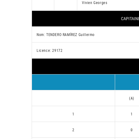
Vivien Georges
CAPITAINE
Nom: TENDERO RAMÍREZ Guillermo
Licence: 29172
(A)
1
1
2
0