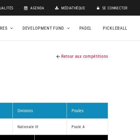
UALITÉS
AGENDA
MÉDIATHÈQUE
SE CONNECTER
DRES
DEVELOPMENT FUND
PADEL
PICKLEBALL
Retour aux compétitions
Divisions
Poules
Nationale III
Poule A