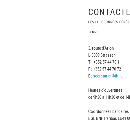
CONTACTE
LES COORDONNÉES GÉNÉR
TENNIS
3, route d'Arlon
L-8009 Strassen
T : +352 57 44 70 1
F : +352 57 44 70 72
E :
secretariat@flt.lu
Heures d'ouvertures :
de 9h30 à 11h30 et de 14
Coordonnées bancaires 
BGL BNP Paribas LU41 0