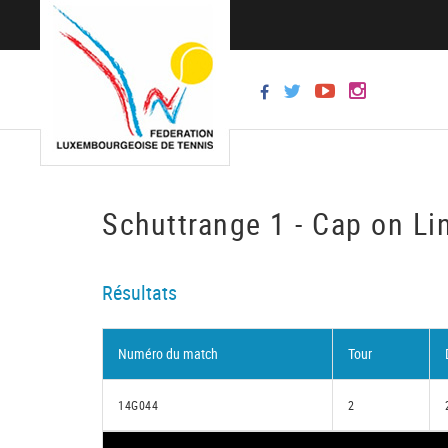
Schuttrange 1 - Cap on Li
Résultats
Numéro du match
Tour
14G044
2