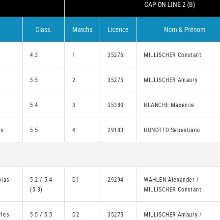
CAP ON LINE 2 (B)
Class.
Matchs
Licence
Nom & Prénom
4.3
1
35276
MILLISCHER Constant
5.5
2
35275
MILLISCHER Amaury
5.4
3
35380
BLANCHE Maxence
es
5.5
4
29183
BONOTTO Sebastiano
olas
5.2 / 5.4
D1
29294
WAHLEN Alexander /
(5.3)
MILLISCHER Constant
les
5.5 / 5.5
D2
35275
MILLISCHER Amaury /