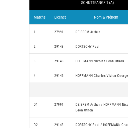
SCHUTTRANGE 1 (A)
Matchs
Licence
Nom & Prénom
1
27991
DE BREM Arthur
2
29143
DORTSCHY Paul
3
29148
HOFFMANN Nicolas Léon Othon
4
29146
HOFFMANN Charles Vivien Georg
D1
27991
DE BREM Arthur / HOFFMANN Nic
Léon Othon
D2
29143
DORTSCHY Paul / HOFFMANN Char