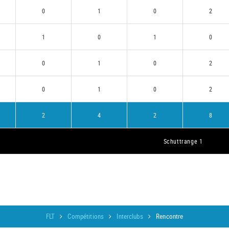
0
1
0
2
1
0
1
0
0
1
0
2
0
1
0
2
2
4
2
8
Schuttrange 1
FLT
Compétitions
Interclubs
Rencontre