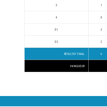
3
1
4
0
D1
2
D2
2
RÉSULTAT FINAL
6
VAINQUEUR