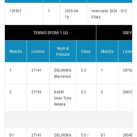
12F007
1
2026-04-
Interclubs 2026 - U12
19
Filles
TENNIS SPORA 1 (A)
GREVEN
Nom &
Matchs
Licence
Class.
Matchs
Licence
Prénom
1
27141
ZIELINSKA
5.3
1
28742
Marcelina
2
27193
KASKI
5.2
2
28415
Iines Tiina
Helena
D1
27141
ZIELINSKA
5.5 /
D1
26545