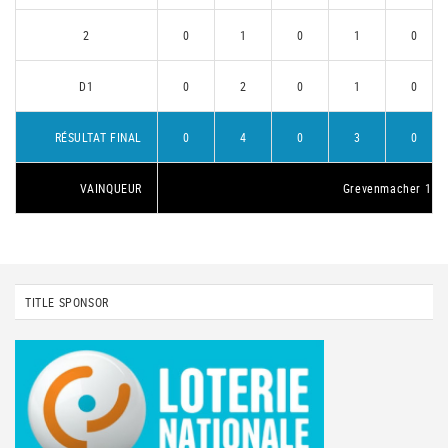
2
0
1
0
1
0
D1
0
2
0
1
0
RÉSULTAT FINAL
0
4
0
3
0
VAINQUEUR
Grevenmacher 1
TITLE SPONSOR