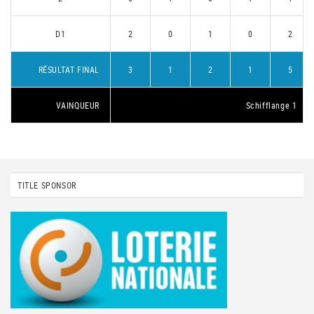
D1
2
0
1
0
2
RÉSULTAT FINAL
3
1
2
1
5
VAINQUEUR
Schifflange 1
TITLE SPONSOR