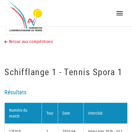
Toggle
naviga
Retour aux compétitions
Schifflange 1 - Tennis Spora 1
Résultats
Numéro du
Tour
Date
Interclub
match
12F010
2
2026-04-
Interclubs 2026 - U12