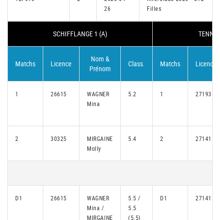
26
Filles
SCHIFFLANGE 1 (A)
TENNIS 
Nom &
Matchs
Licence
Class.
Matchs
Licence
Prénom
1
26615
WAGNER
5.2
1
27193
Mina
2
30325
MIRGAINE
5.4
2
27141
Molly
D1
26615
WAGNER
5.5 /
D1
27141
Mina /
5.5
MIRGAINE
(5.5)