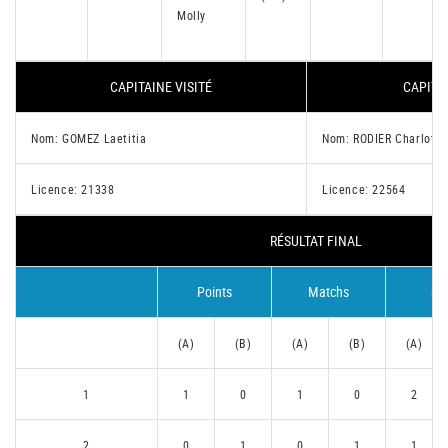
Molly
CAPITAINE VISITÉ
CAPITA
Nom: GOMEZ Laetitia
Nom: RODIER Charlotte
Licence: 21338
Licence: 22564
RÉSULTAT FINAL
Points
Matchs
Se
(A)
(B)
(A)
(B)
(A)
1
1
0
1
0
2
2
0
1
0
1
1