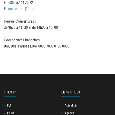
F : +352 57 44 70 72
E :
secretariat@flt.lu
Heures d'ouvertures :
de 9h30 à 11h30 et de 14h00 à 16h00
Coordonnées bancaires :
BGL BNP Paribas LU41 0030 7000 0183 0000
SITEMAP
LIENS UTILES
FLT
Actualités
Clubs
Agenda