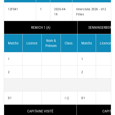
12F041
1
2026-04-
Interclubs 2026 - U12
19
Filles
REMICH 1 (A)
SENNINGERBERG/D
Nom &
Matchs
Licence
Class.
Matchs
Licence
Prénom
1
1
2
2
D1
/ ()
D1
CAPITAINE VISITÉ
CAPITAI