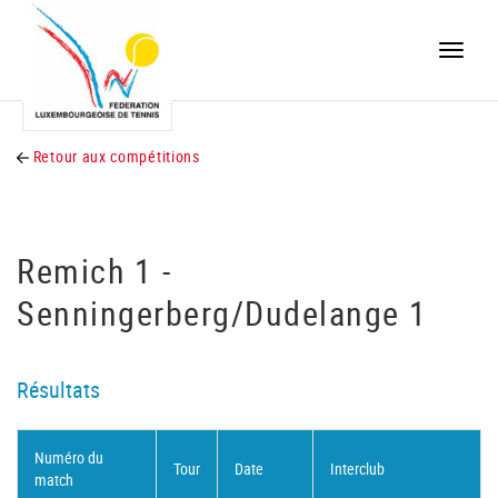
Toggle
naviga
Retour aux compétitions
Remich 1 -
Senningerberg/Dudelange 1
Résultats
Numéro du
Tour
Date
Interclub
match