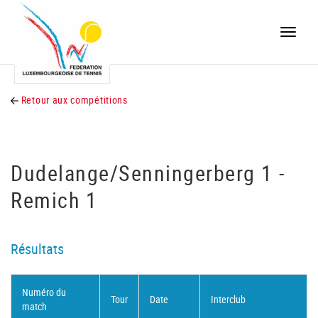
Toggle
naviga
Retour aux compétitions
Dudelange/Senningerberg 1 -
Remich 1
Résultats
Numéro du
Tour
Date
Interclub
match