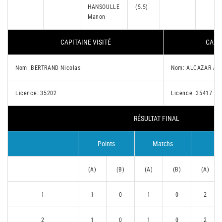
HANSOULLE
(5.5)
Manon
CAPITAINE VISITÉ
CAPIT
Nom: BERTRAND Nicolas
Nom: ALCAZAR An
Licence: 35202
Licence: 35417
RÉSULTAT FINAL
Points
Matchs
Se
(A)
(B)
(A)
(B)
(A)
1
1
0
1
0
2
2
1
0
1
0
2