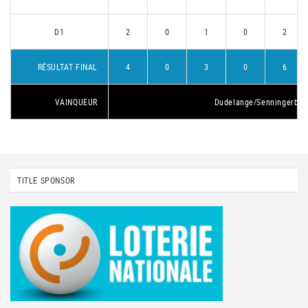
D1
2
0
1
0
2
RÉSULTAT FINAL
4
0
3
0
6
VAINQUEUR
Dudelange/Senningerber
TITLE SPONSOR