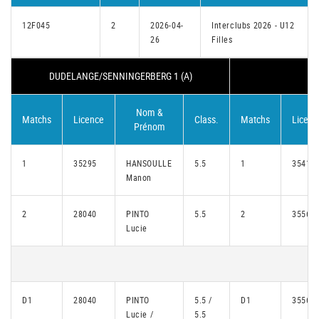
12F045
2
2026-04-
Interclubs 2026 - U12
26
Filles
DUDELANGE/SENNINGERBERG 1 (A)
R
Nom &
Matchs
Licence
Class.
Matchs
Licenc
Prénom
1
35295
HANSOULLE
5.5
1
35417
Manon
2
28040
PINTO
5.5
2
35565
Lucie
D1
28040
PINTO
5.5 /
D1
35565
Lucie /
5.5