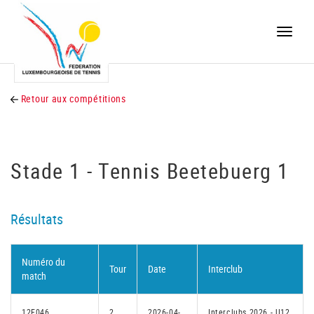
Toggle
naviga
Retour aux compétitions
Stade 1 - Tennis Beetebuerg 1
Résultats
Numéro du
Tour
Date
Interclub
match
12F046
2
2026-04-
Interclubs 2026 - U12