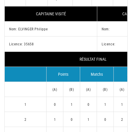
CAPITAINE VISITÉ
CAPIT
Nom: ELVINGER Philippe
Nom:
Licence: 35658
Licence:
RÉSULTAT FINAL
Points
Matchs
Se
(A)
(B)
(A)
(B)
(A)
1
0
1
0
1
1
2
1
0
1
0
2