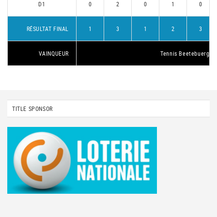
D1
0
2
0
1
0
RÉSULTAT FINAL
1
3
1
2
3
VAINQUEUR
Tennis Beetebuerg 1
TITLE SPONSOR