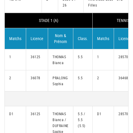
26
Filles
STADE 1 (A)
TENNIS B
Nom &
Matchs
Licence
Class.
Matchs
Licence
Prénom
1
36125
THOMAS
5.5
1
28570
Bianca
2
36078
PRALONG
5.5
2
36468
Sophia
D1
36125
THOMAS
5.5 /
D1
28570
Bianca /
5.5
DUFRAINE
(5.5)
Sophie