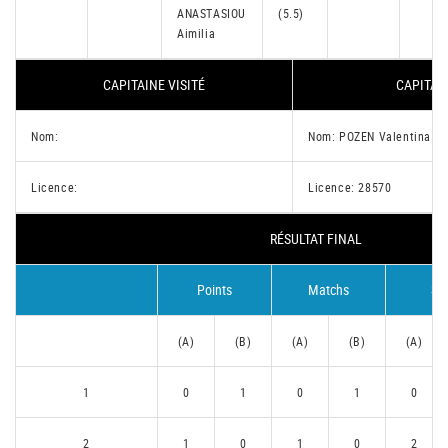
ANASTASIOU
(5.5)
Aimilia
CAPITAINE VISITÉ
CAPITAIN
Nom:
Nom: POZEN Valentina
Licence:
Licence: 28570
RÉSULTAT FINAL
Points
Matchs
Se
(A)
(B)
(A)
(B)
(A)
1
0
1
0
1
0
2
1
0
1
0
2