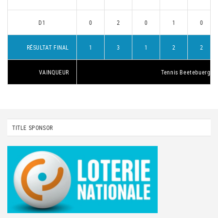
D1
0
2
0
1
0
RÉSULTAT FINAL
1
3
1
2
2
VAINQUEUR
Tennis Beetebuerg 1
TITLE SPONSOR