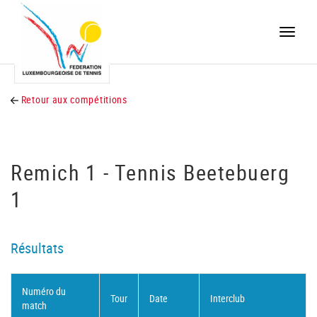
Toggle
naviga
Retour aux compétitions
Remich 1 - Tennis Beetebuerg
1
Résultats
Numéro du
Tour
Date
Interclub
match