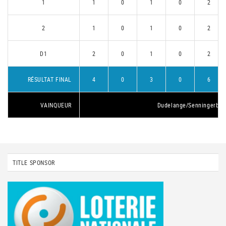
1
1
0
1
0
2
2
1
0
1
0
2
D1
2
0
1
0
2
RÉSULTAT FINAL
4
0
3
0
6
VAINQUEUR
Dudelange/Senningerber
TITLE SPONSOR