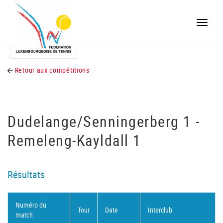
Toggle
naviga
Retour aux compétitions
Dudelange/Senningerberg 1 -
Remeleng-Kayldall 1
Résultats
Numéro du
Tour
Date
Interclub
match