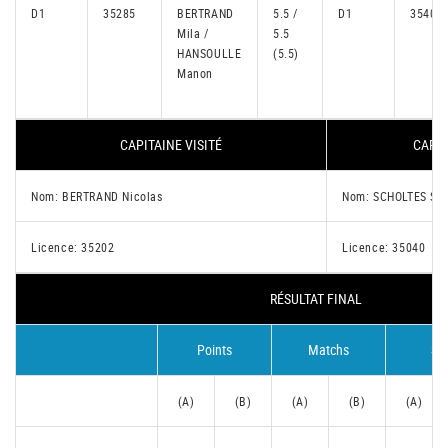
D1
35285
BERTRAND
5.5 /
D1
35408
Mila /
5.5
HANSOULLE
(5.5)
Manon
CAPITAINE VISITÉ
CAPIT
Nom: BERTRAND Nicolas
Nom: SCHOLTES Sa
Licence: 35202
Licence: 35040
RÉSULTAT FINAL
Points
Matchs
Se
(A)
(B)
(A)
(B)
(A)