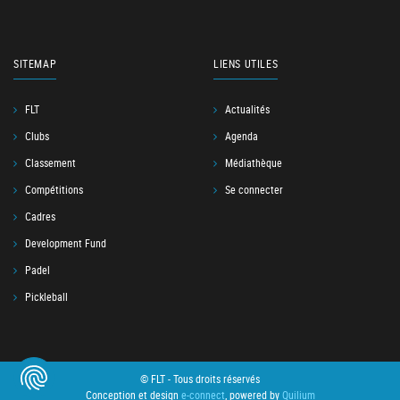
SITEMAP
LIENS UTILES
FLT
Actualités
Clubs
Agenda
Classement
Médiathèque
Compétitions
Se connecter
Cadres
Development Fund
Padel
Pickleball
© FLT - Tous droits réservés
Conception et design
e-connect
, powered by
Quilium