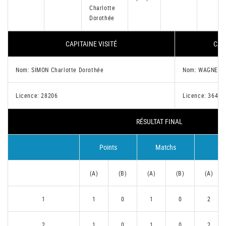
Charlotte
Dorothée
CAPITAINE VISITÉ
CAP
Nom: SIMON Charlotte Dorothée
Nom: WAGNER E
Licence: 28206
Licence: 36416
RÉSULTAT FINAL
Points
Matchs
Se
(A)
(B)
(A)
(B)
(A)
1
1
0
1
0
2
2
1
0
1
0
2