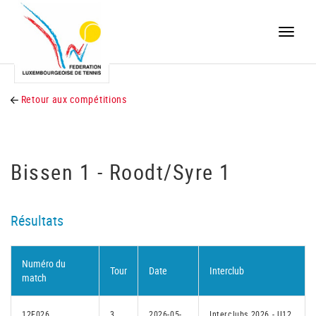
Toggle
naviga
Retour aux compétitions
Bissen 1 - Roodt/Syre 1
Résultats
Numéro du
Tour
Date
Interclub
match
12F026
3
2026-05-
Interclubs 2026 - U12