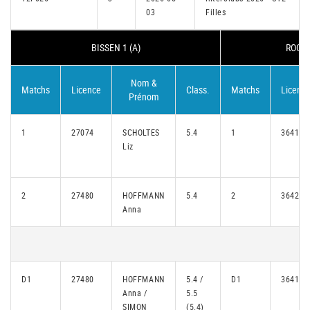
03
Filles
BISSEN 1 (A)
ROODT
Nom &
Matchs
Licence
Class.
Matchs
Licenc
Prénom
1
27074
SCHOLTES
5.4
1
36416
Liz
2
27480
HOFFMANN
5.4
2
36425
Anna
D1
27480
HOFFMANN
5.4 /
D1
36416
Anna /
5.5
SIMON
(5.4)