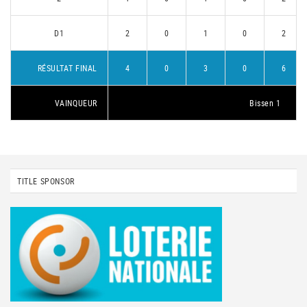
D1
2
0
1
0
2
RÉSULTAT FINAL
4
0
3
0
6
VAINQUEUR
Bissen 1
TITLE SPONSOR