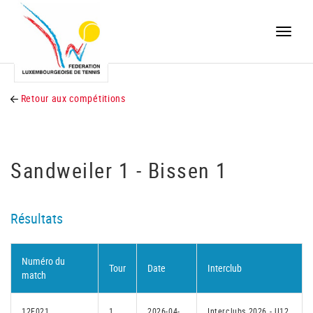
Toggle
naviga
Retour aux compétitions
Sandweiler 1 - Bissen 1
Résultats
Numéro du
Tour
Date
Interclub
match
12F021
1
2026-04-
Interclubs 2026 - U12