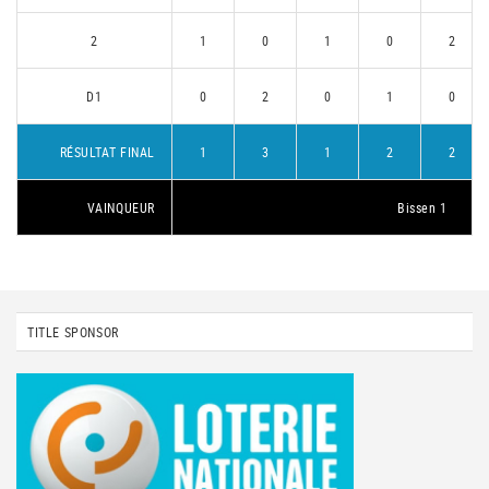
2
1
0
1
0
2
D1
0
2
0
1
0
RÉSULTAT FINAL
1
3
1
2
2
VAINQUEUR
Bissen 1
TITLE SPONSOR