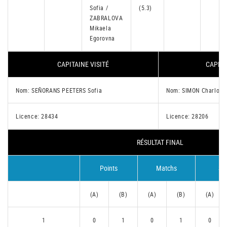
Sofia /
(5.3)
ZABRALOVA
Mikaela
Egorovna
CAPITAINE VISITÉ
CAPITA
Nom: SEÑORANS PEETERS Sofia
Nom: SIMON Charlott
Licence: 28434
Licence: 28206
RÉSULTAT FINAL
Points
Matchs
Se
(A)
(B)
(A)
(B)
(A)
1
0
1
0
1
0