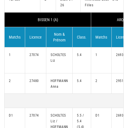
26
Filles
BISSEN 1 (A)
ARQUEB
Nom &
Matchs
Licence
Class.
Matchs
Licenc
Prénom
1
27074
SCHOLTES
5.4
1
26933
Liz
2
27480
HOFFMANN
5.4
2
29514
Anna
D1
27074
SCHOLTES
5.5 /
D1
26933
Liz /
5.4
HOFFMANN
(5.4)