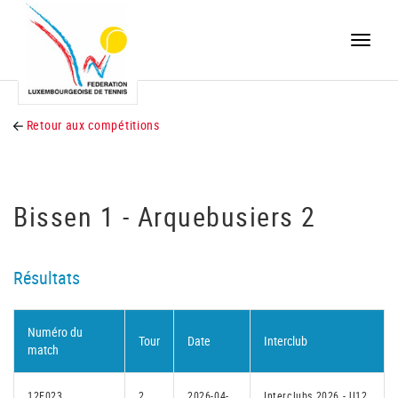
Toggle
naviga
Retour aux compétitions
Bissen 1 - Arquebusiers 2
Résultats
Numéro du
Tour
Date
Interclub
match
12F023
2
2026-04-
Interclubs 2026 - U12