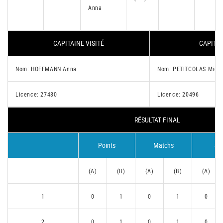
Anna
CAPITAINE VISITÉ
CAPITAI
Nom: HOFFMANN Anna
Nom: PETITCOLAS Miche
Licence: 27480
Licence: 20496
RÉSULTAT FINAL
Points
Matchs
Se
(A)
(B)
(A)
(B)
(A)
1
0
1
0
1
0
2
0
1
0
1
0