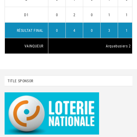
D1
0
2
0
1
1
RÉSULTAT FINAL
0
4
0
3
1
VAINQUEUR
Arquebusiers 2
TITLE SPONSOR