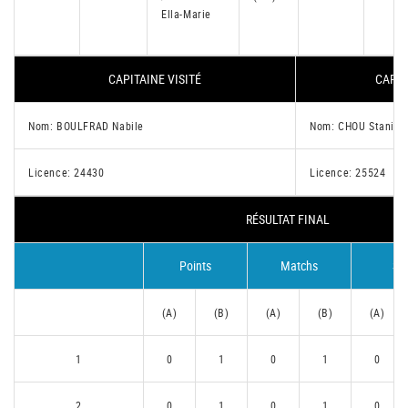
Ella-Marie
CAPITAINE VISITÉ
CAPIT
Nom: BOULFRAD Nabile
Nom: CHOU Stanisl
Licence: 24430
Licence: 25524
RÉSULTAT FINAL
Points
Matchs
Se
(A)
(B)
(A)
(B)
(A)
1
0
1
0
1
0
2
0
1
0
1
0