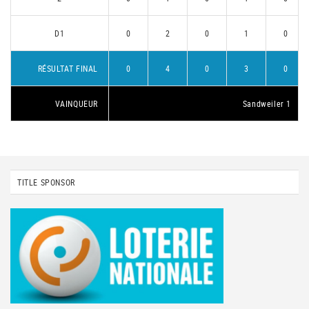
D1
0
2
0
1
0
RÉSULTAT FINAL
0
4
0
3
0
VAINQUEUR
Sandweiler 1
TITLE SPONSOR