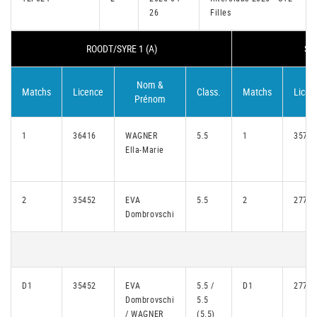
26
Filles
ROODT/SYRE 1 (A)
SA
Nom &
Matchs
Licence
Class.
Matchs
Licen
Prénom
1
36416
WAGNER
5.5
1
35742
Ella-Marie
2
35452
EVA
5.5
2
27772
Dombrovschi
D1
35452
EVA
5.5 /
D1
27772
Dombrovschi
5.5
/ WAGNER
(5.5)