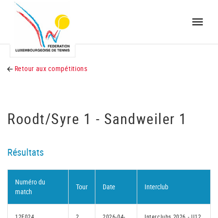
Toggle
naviga
Retour aux compétitions
Roodt/Syre 1 - Sandweiler 1
Résultats
Numéro du
Tour
Date
Interclub
match
12F024
2
2026-04-
Interclubs 2026 - U12