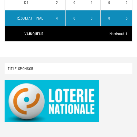
D1
2
0
1
0
2
RÉSULTAT FINAL
4
0
3
0
6
VAINQUEUR
Nordstad 1
TITLE SPONSOR