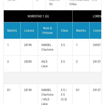
03
Filles
NORDSTAD 1 (A)
LORENTZ
Nom &
Matchs
Licence
Class.
Matchs
Licence
Prénom
1
28190
HANSEL
5.5
1
26507
Charlotte
2
28395
HILD
5.5
2
29137
Léini
D1
28190
HANSEL
5.5 /
D1
29137
Charlotte
5.5
/ HILD
(5.5)
Léini