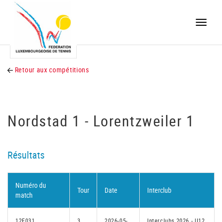
Toggle
naviga
Retour aux compétitions
Nordstad 1 - Lorentzweiler 1
Résultats
Numéro du
Tour
Date
Interclub
match
12F031
3
2026-05-
Interclubs 2026 - U12