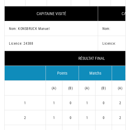
CAPITAINE VISITÉ
CAPI
Nom: KONSBRUCK Manuel
Nom:
Licence: 24388
Licence:
RÉSULTAT FINAL
Points
Matchs
Se
(A)
(B)
(A)
(B)
(A)
1
1
0
1
0
2
2
1
0
1
0
2