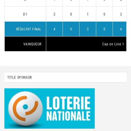
D1
2
0
1
0
2
RÉSULTAT FINAL
4
0
3
0
6
VAINQUEUR
Cap on Line 1
TITLE SPONSOR