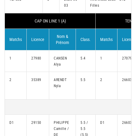
03
Filles
CAP ON LINE 1 (A)
TENNI
Nom &
Matchs
Licence
Class.
Matchs
Licence
Prénom
1
27980
CANSEN
5.4
1
27079
Alya
2
35389
ARENDT
5.5
2
26603
Nyla
D1
29150
PHILIPPE
5.5 /
D1
26603
Camille /
5.5
DE
(5.5)