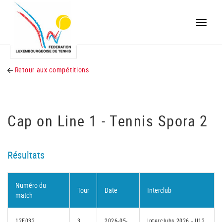
Toggle
naviga
Retour aux compétitions
Cap on Line 1 - Tennis Spora 2
Résultats
Numéro du
Tour
Date
Interclub
match
12F032
3
2026-05-
Interclubs 2026 - U12