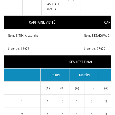
PASQUALE
Fiorella
CAPITAINE VISITÉ
CAPITA
Nom: SITEK Alexandre
Nom: BEZAKOVA Gret
Licence: 18973
Licence: 27079
RÉSULTAT FINAL
Points
Matchs
Se
(A)
(B)
(A)
(B)
(A)
1
1
0
1
0
2
2
1
0
1
0
2