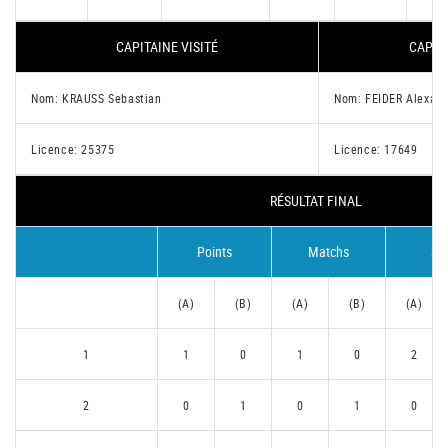
CAPITAINE VISITÉ
CAPITA
Nom: KRAUSS Sebastian
Nom: FEIDER Alexan
Licence: 25375
Licence: 17649
RÉSULTAT FINAL
Points
Matchs
Se
(A)
(B)
(A)
(B)
(A)
1
1
0
1
0
2
2
0
1
0
1
0