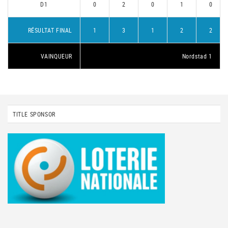
D1
0
2
0
1
0
RÉSULTAT FINAL
1
3
1
2
2
VAINQUEUR
Nordstad 1
TITLE SPONSOR