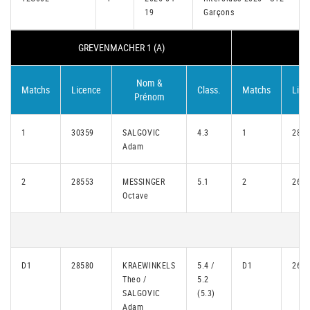
19
Garçons
GREVENMACHER 1 (A)
N
Nom &
Matchs
Licence
Class.
Matchs
Lice
Prénom
1
30359
SALGOVIC
4.3
1
284
Adam
2
28553
MESSINGER
5.1
2
269
Octave
D1
28580
KRAEWINKELS
5.4 /
D1
269
Theo /
5.2
SALGOVIC
(5.3)
Adam