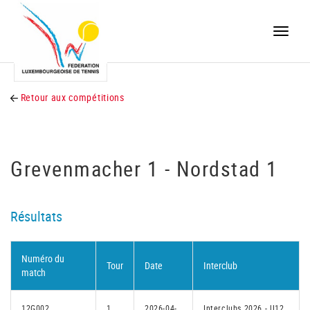
Toggle
naviga
Retour aux compétitions
Grevenmacher 1 - Nordstad 1
Résultats
Numéro du
Tour
Date
Interclub
match
12G002
1
2026-04-
Interclubs 2026 - U12