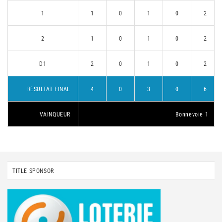
1
1
0
1
0
2
2
1
0
1
0
2
D1
2
0
1
0
2
RÉSULTAT FINAL
4
0
3
0
6
VAINQUEUR
Bonnevoie 1
TITLE SPONSOR