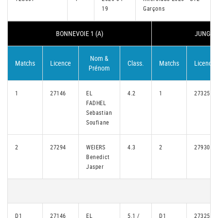
19
Garçons
BONNEVOIE 1 (A)
JUNGLIN
Nom &
Matchs
Licence
Class.
Matchs
Licence
Prénom
1
27146
EL
4.2
1
27325
FADHEL
Sebastian
Soufiane
2
27294
WEIERS
4.3
2
27930
Benedict
Jasper
D1
27146
EL
5.1 /
D1
27325