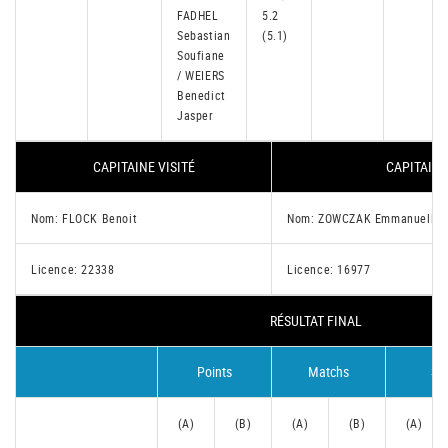
FADHEL
5.2
Sebastian
(5.1)
Soufiane
/ WEIERS
Benedict
Jasper
CAPITAINE VISITÉ
CAPITAINE
Nom: FLOCK Benoit
Nom: ZOWCZAK Emmanuelle
Licence: 22338
Licence: 16977
RÉSULTAT FINAL
Points
Matchs
Se
(A)
(B)
(A)
(B)
(A)