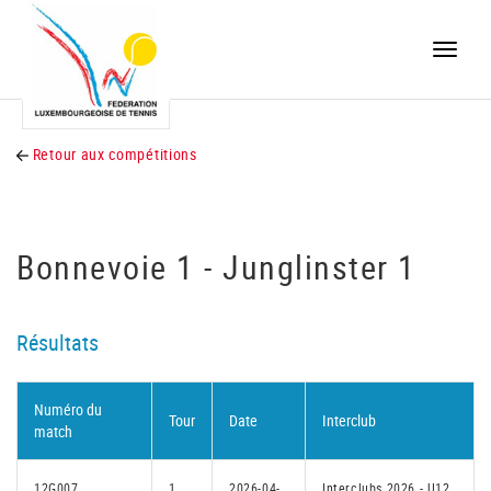
Toggle
naviga
Retour aux compétitions
Bonnevoie 1 - Junglinster 1
Résultats
Numéro du
Tour
Date
Interclub
match
12G007
1
2026-04-
Interclubs 2026 - U12