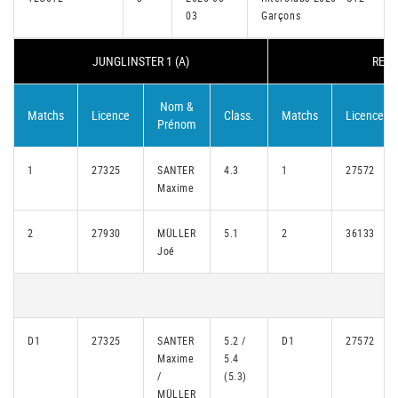
03
Garçons
JUNGLINSTER 1 (A)
REMI
Nom &
Matchs
Licence
Class.
Matchs
Licence
Prénom
1
27325
SANTER
4.3
1
27572
Maxime
2
27930
MÜLLER
5.1
2
36133
Joé
D1
27325
SANTER
5.2 /
D1
27572
Maxime
5.4
/
(5.3)
MÜLLER