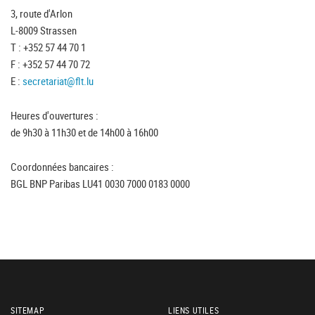
3, route d'Arlon
L-8009 Strassen
T : +352 57 44 70 1
F : +352 57 44 70 72
E :
secretariat@flt.lu
Heures d'ouvertures :
de 9h30 à 11h30 et de 14h00 à 16h00
Coordonnées bancaires :
BGL BNP Paribas LU41 0030 7000 0183 0000
SITEMAP
LIENS UTILES