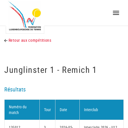
Toggle
naviga
Retour aux compétitions
Junglinster 1 - Remich 1
Résultats
Numéro du
Tour
Date
Interclub
match
12G012
3
2026-05-
Interclubs 2026 - U12