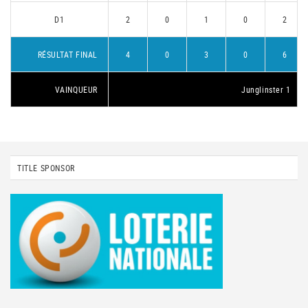
D1
2
0
1
0
2
RÉSULTAT FINAL
4
0
3
0
6
VAINQUEUR
Junglinster 1
TITLE SPONSOR