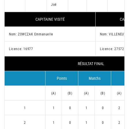
Joé
CAPITAINE VISITÉ
CAPIT
Nom: ZOWCZAK Emmanuelle
Nom: VILLENEUVE
Licence: 16977
Licence: 27572
RÉSULTAT FINAL
Points
Matchs
Se
(A)
(B)
(A)
(B)
(A)
1
1
0
1
0
2
2
1
0
1
0
2