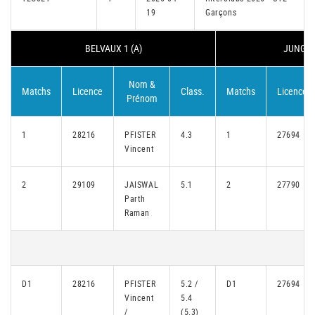
19
Garçons
BELVAUX 1 (A)
JUNGLIN
Nom &
Matchs
Licence
Class.
Matchs
Licence
Prénom
1
28216
PFISTER
4.3
1
27694
Vincent
2
29109
JAISWAL
5.1
2
27790
Parth
Raman
D1
28216
PFISTER
5.2 /
D1
27694
Vincent
5.4
/
(5.3)