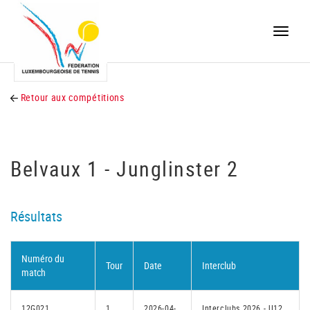
Toggle
naviga
Retour aux compétitions
Belvaux 1 - Junglinster 2
Résultats
Numéro du
Tour
Date
Interclub
match
12G021
1
2026-04-
Interclubs 2026 - U12