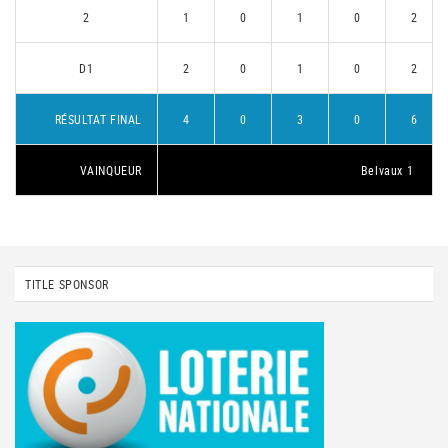
2
1
0
1
0
2
D1
2
0
1
0
2
RÉSULTAT FINAL
4
0
3
0
6
VAINQUEUR
Belvaux 1
TITLE SPONSOR