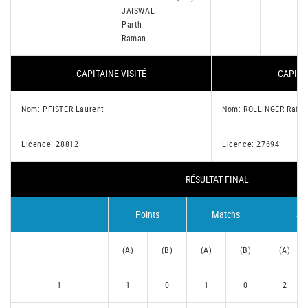
JAISWAL
Parth
Raman
CAPITAINE VISITÉ
CAPITA
Nom: PFISTER Laurent
Nom: ROLLINGER Rafae
Licence: 28812
Licence: 27694
RÉSULTAT FINAL
Points
Matchs
Se
(A)
(B)
(A)
(B)
(A)
1
1
0
1
0
2