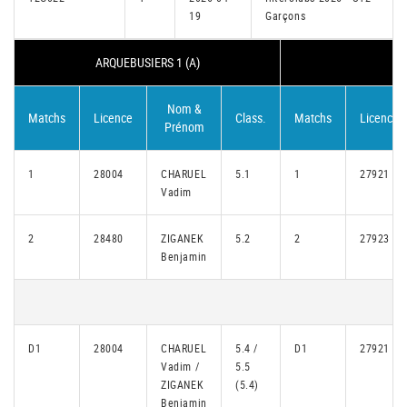
19
Garçons
ARQUEBUSIERS 1 (A)
Nom &
Matchs
Licence
Class.
Matchs
Licence
Prénom
1
28004
CHARUEL
5.1
1
27921
Vadim
2
28480
ZIGANEK
5.2
2
27923
Benjamin
D1
28004
CHARUEL
5.4 /
D1
27921
Vadim /
5.5
ZIGANEK
(5.4)
Benjamin