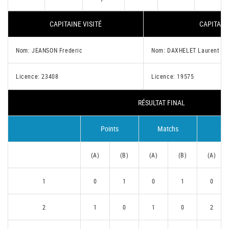
CAPITAINE VISITÉ
CAPITAIN
Nom: JEANSON Frederic
Nom: DAXHELET Laurent Oli
Licence: 23408
Licence: 19575
RÉSULTAT FINAL
Points
Matchs
Se
(A)
(B)
(A)
(B)
(A)
1
0
1
0
1
0
2
1
0
1
0
2