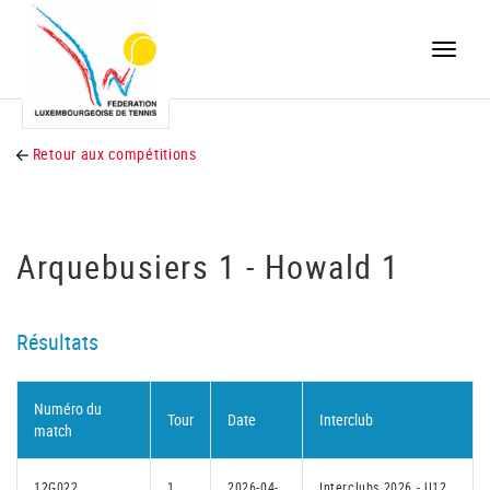
Toggle
naviga
Retour aux compétitions
Arquebusiers 1 - Howald 1
Résultats
Numéro du
Tour
Date
Interclub
match
12G022
1
2026-04-
Interclubs 2026 - U12