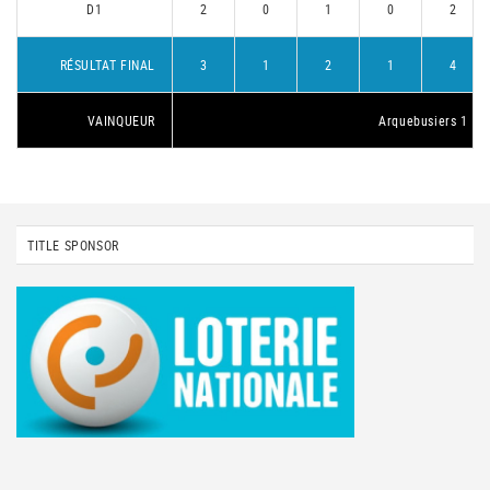
D1
2
0
1
0
2
RÉSULTAT FINAL
3
1
2
1
4
VAINQUEUR
Arquebusiers 1
TITLE SPONSOR