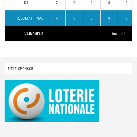
D1
2
0
1
0
2
RÉSULTAT FINAL
4
0
3
0
6
VAINQUEUR
Howald 1
TITLE SPONSOR