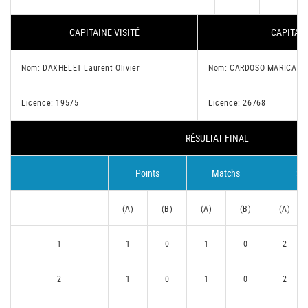
CAPITAINE VISITÉ
CAPITAIN
Nom: DAXHELET Laurent Olivier
Nom: CARDOSO MARICATO 
Licence: 19575
Licence: 26768
RÉSULTAT FINAL
Points
Matchs
Se
(A)
(B)
(A)
(B)
(A)
1
1
0
1
0
2
2
1
0
1
0
2