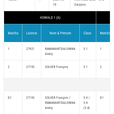
10
Garçons
HOWALD 1 (A)
Matchs
Licence
Nom & Prénom
Class.
Matchs
1
27921
RAMANANTSIALONINA
5.1
1
Andry
2
27195
SOLVER François
5.1
2
D1
27195
SOLVER François /
5.4 /
D1
RAMANANTSIALONINA
5.4
Andry
(5.4)