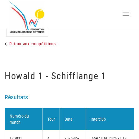
Toggle
naviga
Retour aux compétitions
Howald 1 - Schifflange 1
Résultats
Numéro du
Tour
Date
Interclub
match
12G031
4
2026-05-
Interclubs 2026 - U12