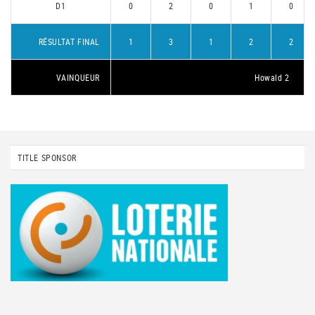
D1
0
2
0
1
0
RÉSULTAT FINAL
1
3
1
2
2
VAINQUEUR
Howald 2
TITLE SPONSOR