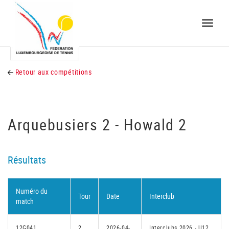
Toggle
naviga
Retour aux compétitions
Arquebusiers 2 - Howald 2
Résultats
Numéro du
Tour
Date
Interclub
match
12G041
2
2026-04-
Interclubs 2026 - U12