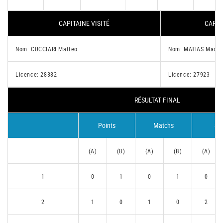
CAPITAINE VISITÉ
CAPIT
Nom: CUCCIARI Matteo
Nom: MATIAS Maxi
Licence: 28382
Licence: 27923
RÉSULTAT FINAL
Points
Matchs
Se
(A)
(B)
(A)
(B)
(A)
1
0
1
0
1
0
2
1
0
1
0
2