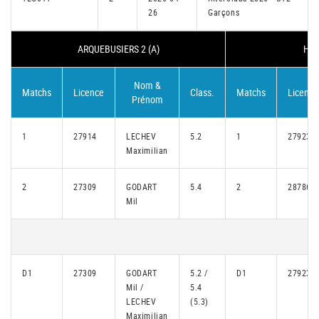
26
Garçons
ARQUEBUSIERS 2 (A)
HOW
Nom &
Matchs
Licence
Class.
Matchs
Licence
Prénom
1
27914
LECHEV
5.2
1
27923
Maximilian
2
27309
GODART
5.4
2
28786
Mil
D1
27309
GODART
5.2 /
D1
27923
Mil /
5.4
LECHEV
(5.3)
Maximilian