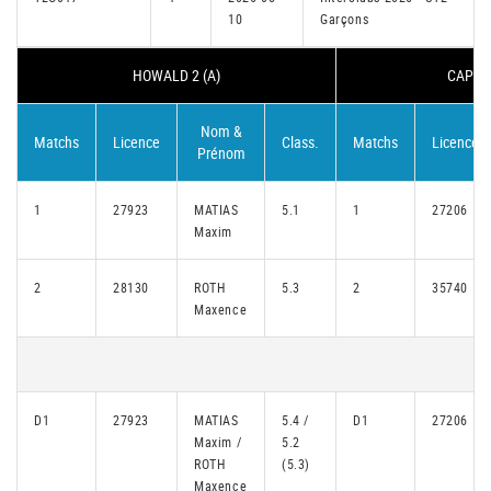
10
Garçons
HOWALD 2 (A)
CAP ON
Nom &
Matchs
Licence
Class.
Matchs
Licence
Prénom
1
27923
MATIAS
5.1
1
27206
Maxim
2
28130
ROTH
5.3
2
35740
Maxence
D1
27923
MATIAS
5.4 /
D1
27206
Maxim /
5.2
ROTH
(5.3)
Maxence