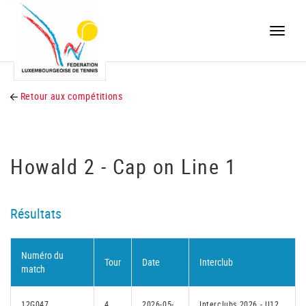
Toggle
naviga
Retour aux compétitions
Howald 2 - Cap on Line 1
Résultats
Numéro du
Tour
Date
Interclub
match
12G047
4
2026-05-
Interclubs 2026 - U12