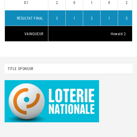
D1
2
0
1
0
2
RÉSULTAT FINAL
3
1
2
1
5
VAINQUEUR
Howald 2
TITLE SPONSOR