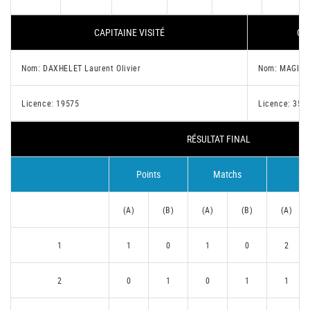
CAPITAINE VISITÉ
CAP
Nom: DAXHELET Laurent Olivier
Nom: MAGIS A
Licence: 19575
Licence: 357
RÉSULTAT FINAL
Points
Matchs
Se
(A)
(B)
(A)
(B)
(A)
1
1
0
1
0
2
2
0
1
0
1
1