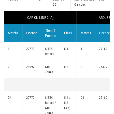
26
Garçons
CAP ON LINE 2 (A)
ARQUEBUSI
Nom &
Matchs
Licence
Class.
Matchs
Licence
Prénom
1
27770
SITEK
5.1
1
27180
Rafael
2
29097
GRAF
5.3
2
36379
Jonas
D1
27770
SITEK
5.4 /
D1
27180
Rafael /
5.4
GRAF
(5.4)
Jonas