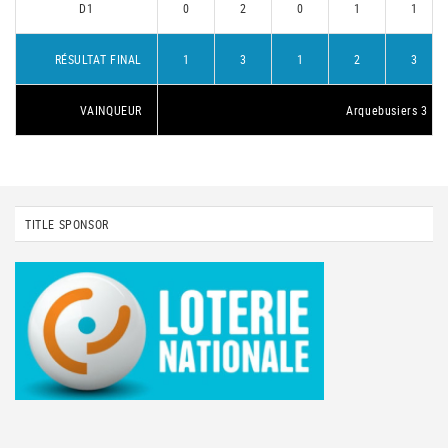
D1
0
2
0
1
1
RÉSULTAT FINAL
1
3
1
2
3
VAINQUEUR
Arquebusiers 3
TITLE SPONSOR