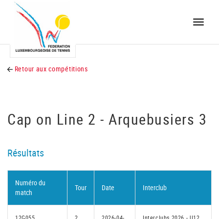
Toggle
naviga
Retour aux compétitions
Cap on Line 2 - Arquebusiers 3
Résultats
Numéro du
Tour
Date
Interclub
match
12G055
2
2026-04-
Interclubs 2026 - U12