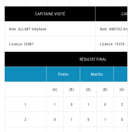
CAPITAINE VISITÉ
CAPIT
Nom: ALLART Stéphane
Nom: AMSTUZ Arna
Licence: 35887
Licence: 19378
RÉSULTAT FINAL
Points
Matchs
Se
(A)
(B)
(A)
(B)
(A)
1
1
0
1
0
2
2
0
1
0
1
0