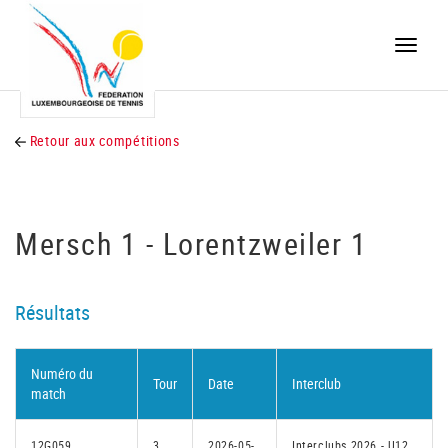
Toggle
naviga
Retour aux compétitions
Mersch 1 - Lorentzweiler 1
Résultats
Numéro du
Tour
Date
Interclub
match
12G059
3
2026-05-
Interclubs 2026 - U12