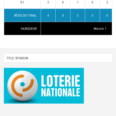
D1
2
0
1
0
2
RÉSULTAT FINAL
4
0
3
0
6
VAINQUEUR
Mersch 1
TITLE SPONSOR