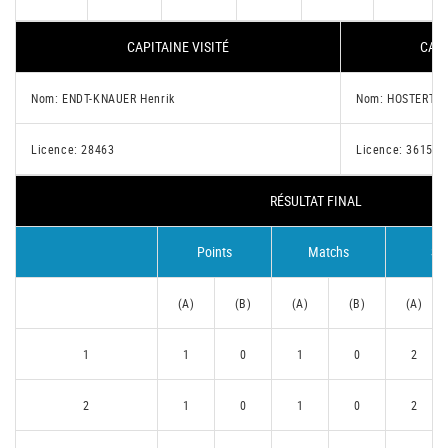
CAPITAINE VISITÉ
CAPI
Nom: ENDT-KNAUER Henrik
Nom: HOSTERT Cu
Licence: 28463
Licence: 36153
RÉSULTAT FINAL
Points
Matchs
Se
(A)
(B)
(A)
(B)
(A)
1
1
0
1
0
2
2
1
0
1
0
2