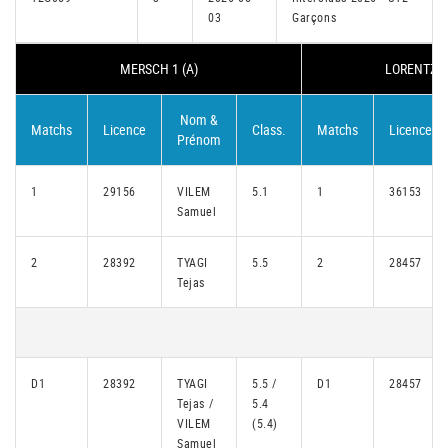
03
Garçons
MERSCH 1 (A)
LORENTZWE
Nom &
Matchs
Licence
Class.
Matchs
Licence
Prénom
1
29156
VILEM
5.1
1
36153
Samuel
2
28392
TYAGI
5.5
2
28457
Tejas
D1
28392
TYAGI
5.5 /
D1
28457
Tejas /
5.4
VILEM
(5.4)
Samuel