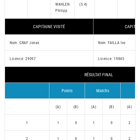
WAHLEN
(5.4)
Philipp
CAPITAINE VISITÉ
CAPITAI
Nom: GRAF Jonas
Nom: FAILLA Ivo
Licence: 29097
Licence: 19845
RÉSULTAT FINAL
Points
Matchs
Se
(A)
(B)
(A)
(B)
(A)
1
1
0
1
0
2
2
1
0
1
0
2