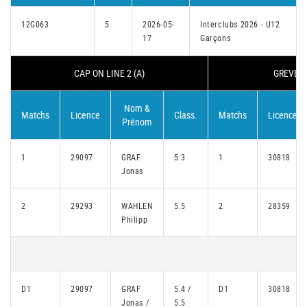
12G063
5
2026-05-
Interclubs 2026 - U12
17
Garçons
CAP ON LINE 2 (A)
GREVENM
Nom &
Matchs
Licence
Class.
Matchs
Licence
Prénom
1
29097
GRAF
5.3
1
30818
Jonas
2
29293
WAHLEN
5.5
2
28359
Philipp
D1
29097
GRAF
5.4 /
D1
30818
Jonas /
5.5