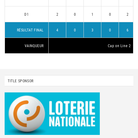
D1
2
0
1
0
2
RÉSULTAT FINAL
4
0
3
0
6
VAINQUEUR
Cap on Line 2
TITLE SPONSOR