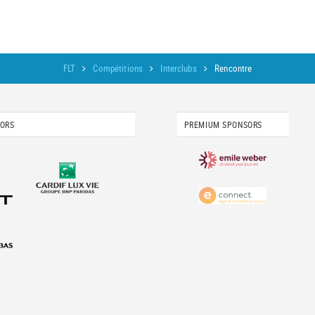
FLT
Compétitions
Interclubs
Rencontre
SORS
PREMIUM SPONSORS