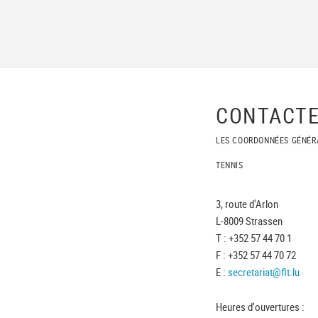
CONTACTE
LES COORDONNÉES GÉNÉR
TENNIS
3, route d'Arlon
L-8009 Strassen
T : +352 57 44 70 1
F : +352 57 44 70 72
E :
secretariat@flt.lu
Heures d'ouvertures :