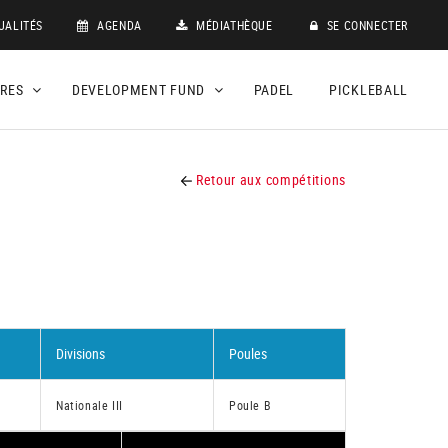
UALITÉS
AGENDA
MÉDIATHÈQUE
SE CONNECTER
DRES
DEVELOPMENT FUND
PADEL
PICKLEBALL
Retour aux compétitions
Divisions
Poules
Nationale III
Poule B