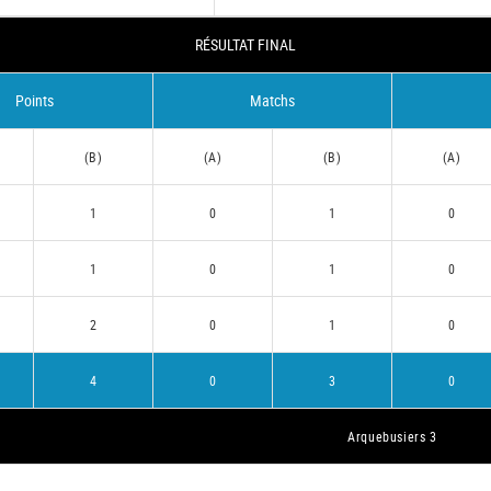
RÉSULTAT FINAL
Points
Matchs
(B)
(A)
(B)
(A)
1
0
1
0
1
0
1
0
2
0
1
0
4
0
3
0
Arquebusiers 3