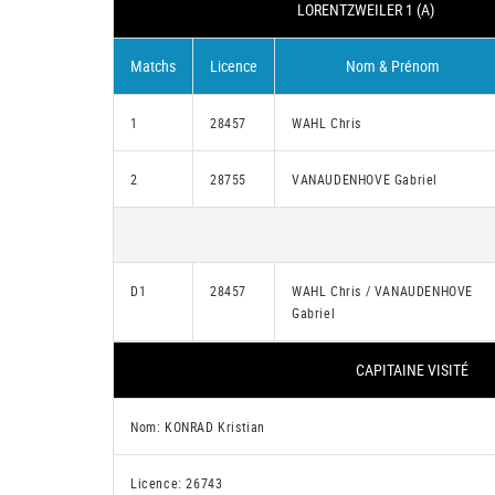
LORENTZWEILER 1 (A)
Matchs
Licence
Nom & Prénom
1
28457
WAHL Chris
2
28755
VANAUDENHOVE Gabriel
D1
28457
WAHL Chris / VANAUDENHOVE
Gabriel
CAPITAINE VISITÉ
Nom: KONRAD Kristian
Licence: 26743