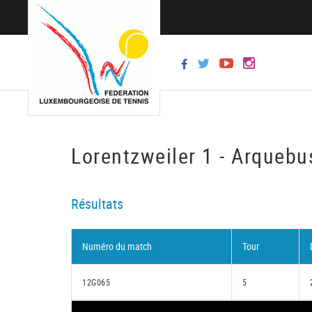
Lorentzweiler 1 - Arquebu
Résultats
Numéro du match
Tour
12G065
5