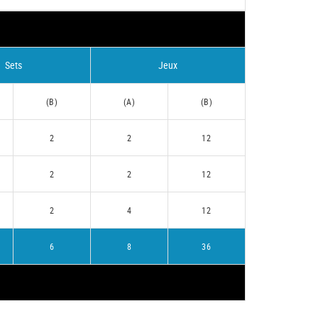
Sets
Jeux
(B)
(A)
(B)
2
2
12
2
2
12
2
4
12
6
8
36