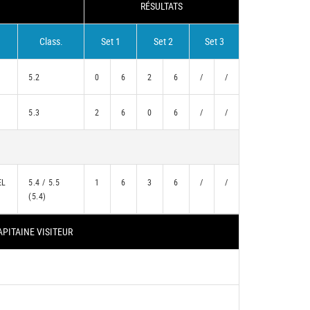
RÉSULTATS
Class.
Set 1
Set 2
Set 3
5.2
0
6
2
6
/
/
5.3
2
6
0
6
/
/
EL
5.4 / 5.5
1
6
3
6
/
/
(5.4)
APITAINE VISITEUR