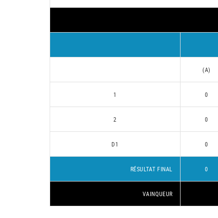
(A)
1
0
2
0
D1
0
RÉSULTAT FINAL
0
VAINQUEUR