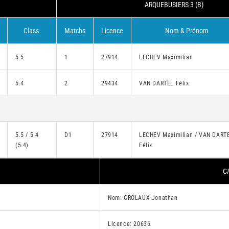
ARQUEBUSIERS 3 (B)
Class.
Matchs
Licence
Nom & Prénom
5.5
1
27914
LECHEV Maximilian
5.4
2
29434
VAN DARTEL Félix
5.5 / 5.4
D1
27914
LECHEV Maximilian / VAN DART
(5.4)
Félix
C
Nom: GROLAUX Jonathan
Licence: 20636