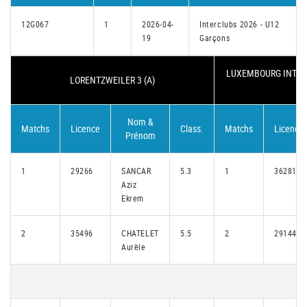
12G067
1
2026-04-
Interclubs 2026 - U12
19
Garçons
LUXEMBOURG INTER
LORENTZWEILER 3 (A)
Nom &
Matchs
Licence
Class.
Matchs
Licence
Prénom
1
29266
SANCAR
5.3
1
36281
Aziz
Ekrem
2
35496
CHATELET
5.5
2
29144
Aurèle