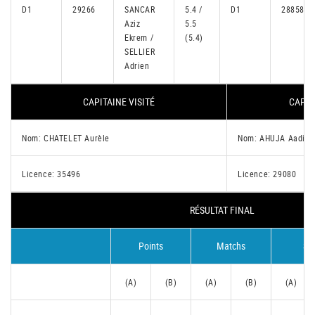
D1
29266
SANCAR
5.4 /
D1
28858
Aziz
5.5
Ekrem /
(5.4)
SELLIER
Adrien
CAPITAINE VISITÉ
CAPIT
Nom: CHATELET Aurèle
Nom: AHUJA Aadi
Licence: 35496
Licence: 29080
RÉSULTAT FINAL
Points
Matchs
Se
(A)
(B)
(A)
(B)
(A)