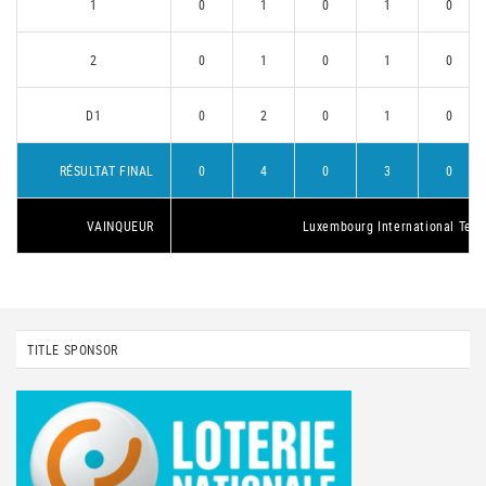
1
0
1
0
1
0
2
0
1
0
1
0
D1
0
2
0
1
0
RÉSULTAT FINAL
0
4
0
3
0
VAINQUEUR
Luxembourg International Tenn
TITLE SPONSOR