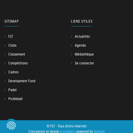
SITEMAP
LIENS UTILES
FLT
Actualités
Clubs
Agenda
Classement
Médiathèque
Compétitions
Se connecter
Cadres
Development Fund
Padel
Pickleball
© FLT - Tous droits réservés
Conception et design
e-connect
, powered by
Quilium