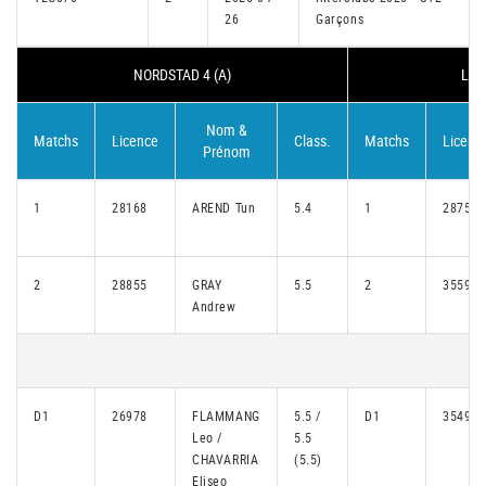
26
Garçons
NORDSTAD 4 (A)
LOR
Nom &
Matchs
Licence
Class.
Matchs
Licenc
Prénom
1
28168
AREND Tun
5.4
1
28755
2
28855
GRAY
5.5
2
35590
Andrew
D1
26978
FLAMMANG
5.5 /
D1
35496
Leo /
5.5
CHAVARRIA
(5.5)
Eliseo