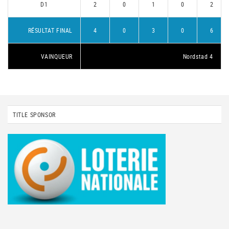
D1
2
0
1
0
2
RÉSULTAT FINAL
4
0
3
0
6
VAINQUEUR
Nordstad 4
TITLE SPONSOR