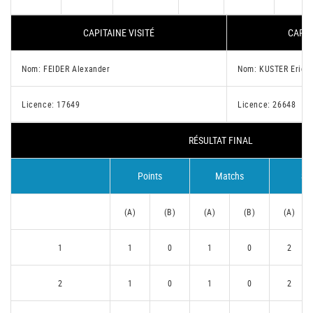
CAPITAINE VISITÉ
CAPIT
Nom: FEIDER Alexander
Nom: KUSTER Eric
Licence: 17649
Licence: 26648
RÉSULTAT FINAL
Points
Matchs
Se
(A)
(B)
(A)
(B)
(A)
1
1
0
1
0
2
2
1
0
1
0
2