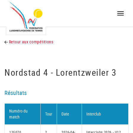
Toggle
naviga
Retour aux compétitions
Nordstad 4 - Lorentzweiler 3
Résultats
Numéro du
Tour
Date
Interclub
match
12G070
2
2026-04-
Interclubs 2026 - U12