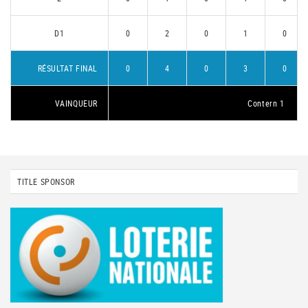
D1
0
2
0
1
0
RÉSULTAT FINAL
0
4
0
3
0
VAINQUEUR
Contern 1
TITLE SPONSOR