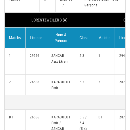
17
Garçons
LORENTZWEILER 3 (A)
CON
Nom &
Matchs
Licence
Class.
Matchs
Licenc
Prénom
1
29266
SANCAR
5.3
1
29410
Aziz Ekrem
2
26636
KARABULUT
5.5
2
28736
Emir
D1
26636
KARABULUT
5.5 /
D1
28736
Emir /
5.4
SANCAR
(5.4)