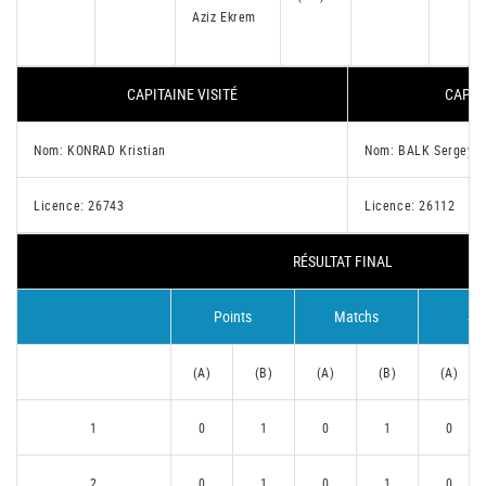
Aziz Ekrem
CAPITAINE VISITÉ
CAPIT
Nom: KONRAD Kristian
Nom: BALK Sergey
Licence: 26743
Licence: 26112
RÉSULTAT FINAL
Points
Matchs
Se
(A)
(B)
(A)
(B)
(A)
1
0
1
0
1
0
2
0
1
0
1
0