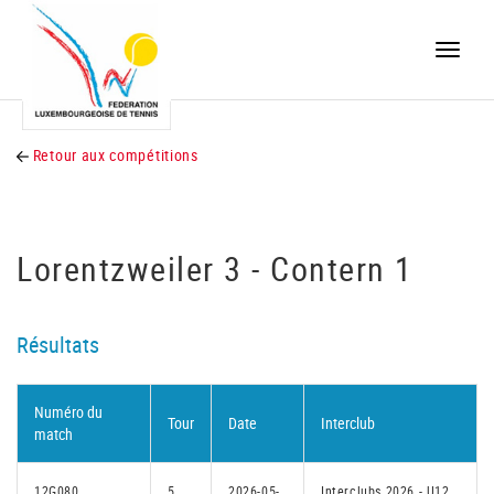
Toggle
naviga
Retour aux compétitions
Lorentzweiler 3 - Contern 1
Résultats
Numéro du
Tour
Date
Interclub
match
12G080
5
2026-05-
Interclubs 2026 - U12