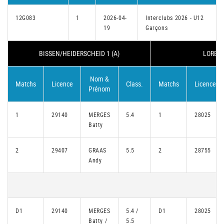
12G083
1
2026-04-
Interclubs 2026 - U12
19
Garçons
BISSEN/HEIDERSCHEID 1 (A)
LORENT
Nom &
Matchs
Licence
Class.
Matchs
Licence
Prénom
1
29140
MERGES
5.4
1
28025
Batty
2
29407
GRAAS
5.5
2
28755
Andy
D1
29140
MERGES
5.4 /
D1
28025
Batty /
5.5