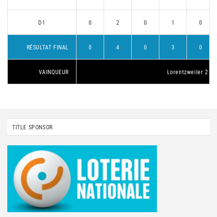
D1
0
2
0
1
0
RÉSULTAT FINAL
0
4
0
3
0
VAINQUEUR
Lorentzweiler 2
TITLE SPONSOR