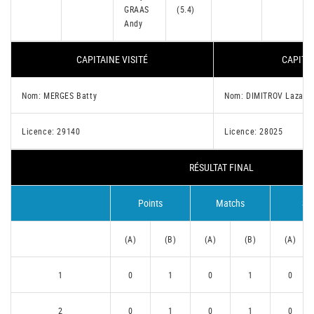
GRAAS
(5.4)
Andy
CAPITAINE VISITÉ
CAPITAI
Nom: MERGES Batty
Nom: DIMITROV Lazar
Licence: 29140
Licence: 28025
RÉSULTAT FINAL
Points
Matchs
Se
(A)
(B)
(A)
(B)
(A)
1
0
1
0
1
0
2
0
1
0
1
0