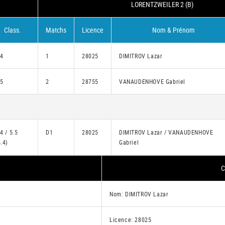
LORENTZWEILER 2 (B)
Class.
Matchs
Licence
Nom & Prénom
.4
1
28025
DIMITROV Lazar
.5
2
28755
VANAUDENHOVE Gabriel
.4 / 5.5
D1
28025
DIMITROV Lazar / VANAUDENHOVE
5.4)
Gabriel
C
Nom: DIMITROV Lazar
Licence: 28025