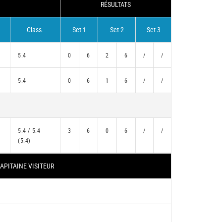
RÉSULTATS
Class.
Set 1
Set 2
Set 3
5.4
0
6
2
6
/
/
5.4
0
6
1
6
/
/
5.4 / 5.4
3
6
0
6
/
/
(5.4)
APITAINE VISITEUR