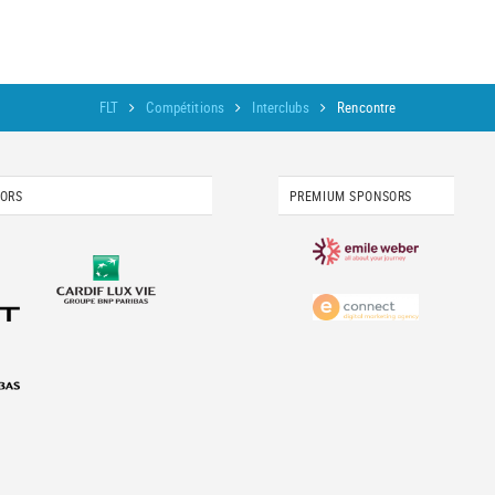
FLT
Compétitions
Interclubs
Rencontre
SORS
PREMIUM SPONSORS