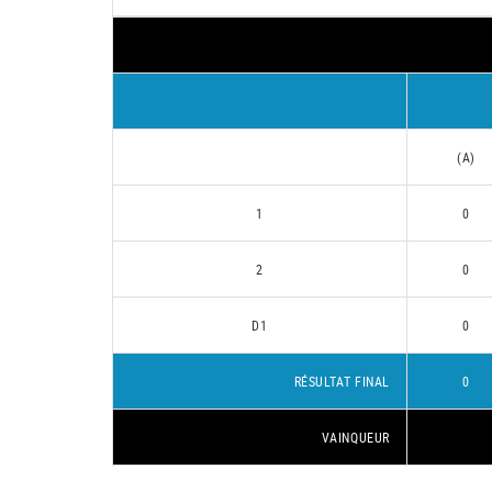
(A)
1
0
2
0
D1
0
RÉSULTAT FINAL
0
VAINQUEUR