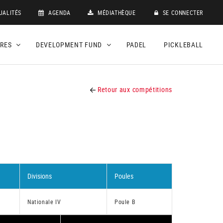
UALITÉS
AGENDA
MÉDIATHÈQUE
SE CONNECTER
DRES
DEVELOPMENT FUND
PADEL
PICKLEBALL
Retour aux compétitions
Divisions
Poules
Nationale IV
Poule B