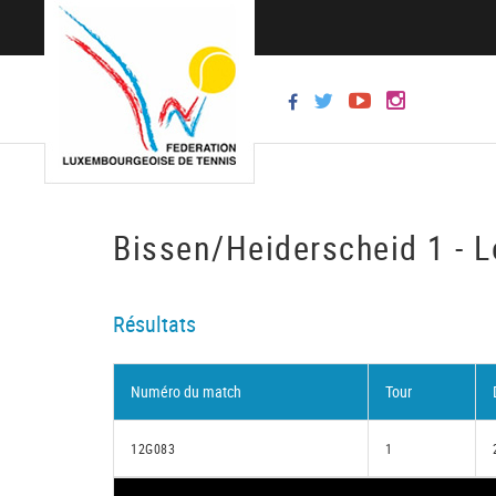
Bissen/Heiderscheid 1 - L
Résultats
Numéro du match
Tour
12G083
1