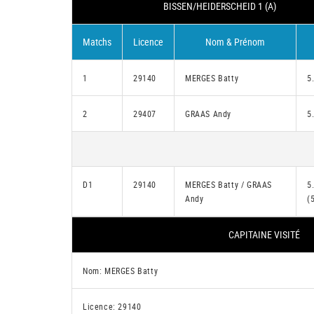
BISSEN/HEIDERSCHEID 1 (A)
Matchs
Licence
Nom & Prénom
1
29140
MERGES Batty
5
2
29407
GRAAS Andy
5
D1
29140
MERGES Batty / GRAAS
5
Andy
(
CAPITAINE VISITÉ
Nom: MERGES Batty
Licence: 29140