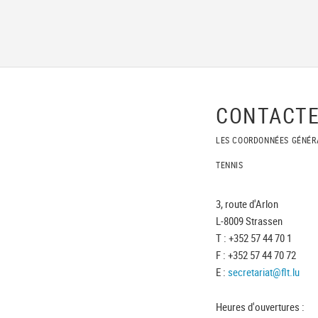
CONTACTE
LES COORDONNÉES GÉNÉR
TENNIS
3, route d'Arlon
L-8009 Strassen
T : +352 57 44 70 1
F : +352 57 44 70 72
E :
secretariat@flt.lu
Heures d'ouvertures :