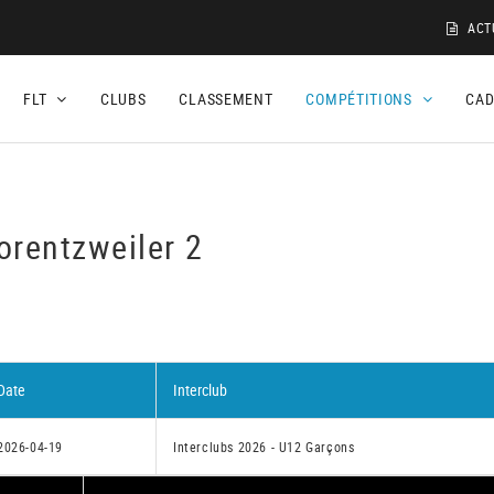
ACT
FLT
CLUBS
CLASSEMENT
COMPÉTITIONS
CA
orentzweiler 2
Date
Interclub
2026-04-19
Interclubs 2026 - U12 Garçons