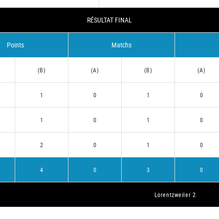
RÉSULTAT FINAL
Points
Matchs
(B)
(A)
(B)
(A)
1
0
1
0
1
0
1
0
2
0
1
0
4
0
3
0
Lorentzweiler 2