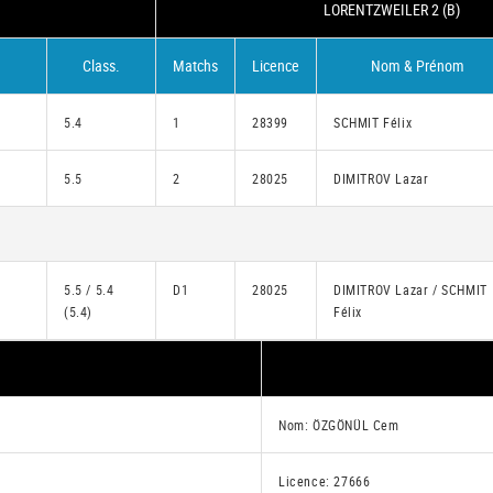
LORENTZWEILER 2 (B)
Class.
Matchs
Licence
Nom & Prénom
5.4
1
28399
SCHMIT Félix
5.5
2
28025
DIMITROV Lazar
5.5 / 5.4
D1
28025
DIMITROV Lazar / SCHMIT
(5.4)
Félix
Nom: ÖZGÖNÜL Cem
Licence: 27666