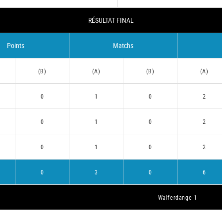
RÉSULTAT FINAL
Points
Matchs
(B)
(A)
(B)
(A)
0
1
0
2
0
1
0
2
0
1
0
2
0
3
0
6
Walferdange 1