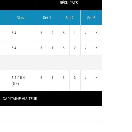
RÉSULTATS
Class.
Set 1
Set 2
Set 3
5.4
6
2
6
1
/
/
5.4
6
1
6
2
/
/
5.4 / 5.4
6
1
6
3
/
/
(5.4)
CAPITAINE VISITEUR