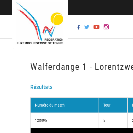
Walferdange 1 - Lorentzwe
Résultats
Numéro du match
Tour
12G095
5