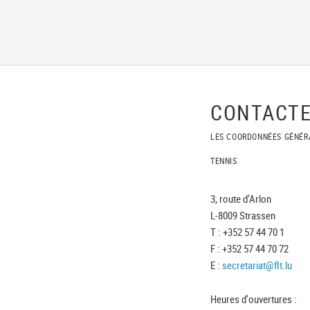
CONTACTE
LES COORDONNÉES GÉNÉR
TENNIS
3, route d'Arlon
L-8009 Strassen
T : +352 57 44 70 1
F : +352 57 44 70 72
E :
secretariat@flt.lu
Heures d'ouvertures :