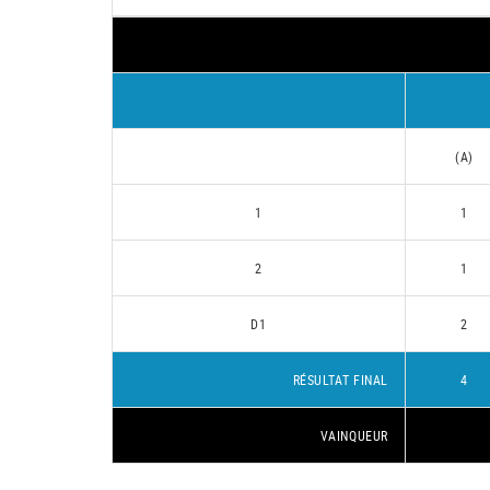
(A)
1
1
2
1
D1
2
RÉSULTAT FINAL
4
VAINQUEUR