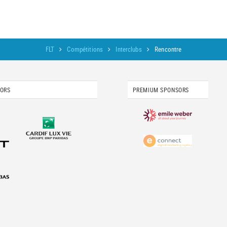
FLT
Compétitions
Interclubs
Rencontre
SORS
PREMIUM SPONSORS