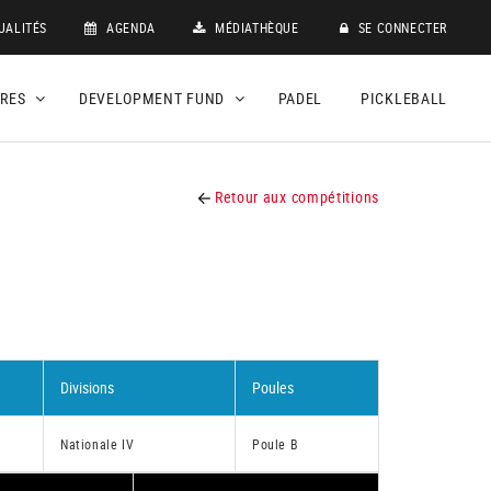
UALITÉS
AGENDA
MÉDIATHÈQUE
SE CONNECTER
DRES
DEVELOPMENT FUND
PADEL
PICKLEBALL
Retour aux compétitions
Divisions
Poules
Nationale IV
Poule B