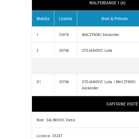
WALFERDANGE 1 (A)
Matchs
Licence
Nom & Prénom
1
35476
MACZYNSKI Alexander
2
30706
STOJANOVIC Luka
D1
30706
STOJANOVIC Luka / MACZYNSKI
Alexander
CAPITAINE VISITÉ
Nom: SALIMOVIC Denis
Licence: 35247