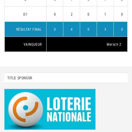
D1
0
2
0
1
0
RÉSULTAT FINAL
0
4
0
3
0
VAINQUEUR
Mersch 2
TITLE SPONSOR