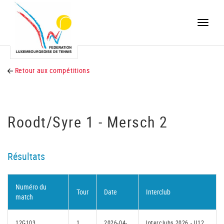
Toggle
naviga
Retour aux compétitions
Roodt/Syre 1 - Mersch 2
Résultats
Numéro du
Tour
Date
Interclub
match
12G103
1
2026-04-
Interclubs 2026 - U12