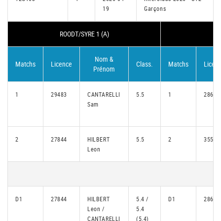
19
Garçons
ROODT/SYRE 1 (A)
M
Nom &
Matchs
Licence
Class.
Matchs
Licen
Prénom
1
29483
CANTARELLI
5.5
1
28682
Sam
2
27844
HILBERT
5.5
2
35571
Leon
D1
27844
HILBERT
5.4 /
D1
28682
Leon /
5.4
CANTARELLI
(5.4)