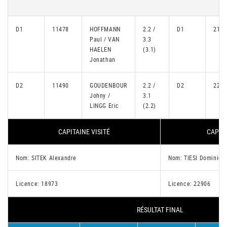
D1
11478
HOFFMANN
2.2 /
D1
2139
Paul / VAN
3.3
HAELEN
(3.1)
Jonathan
D2
11490
GOUDENBOUR
2.2 /
D2
2290
Johny /
3.1
LINGG Eric
(2.2)
CAPITAINE VISITÉ
CAPITA
Nom: SITEK Alexandre
Nom: TIESI Dominiqu
Licence: 18973
Licence: 22906
RÉSULTAT FINAL