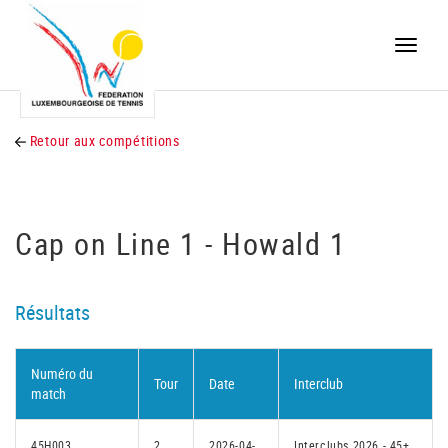
Toggle
naviga
Retour aux compétitions
Cap on Line 1 - Howald 1
Résultats
Numéro du
Tour
Date
Interclub
match
45H003
2
2026-04-
Interclubs 2026 - 45+