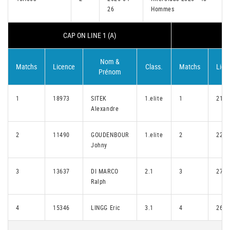
26
Hommes
CAP ON LINE 1 (A)
Nom &
Matchs
Licence
Class.
Matchs
Lice
Prénom
1
18973
SITEK
1.elite
1
2139
Alexandre
2
11490
GOUDENBOUR
1.elite
2
2287
Johny
3
13637
DI MARCO
2.1
3
2712
Ralph
4
15346
LINGG Eric
3.1
4
2631