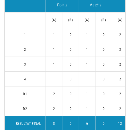
Points
Matchs
Se
(A)
(B)
(A)
(B)
(A)
1
1
0
1
0
2
2
1
0
1
0
2
3
1
0
1
0
2
4
1
0
1
0
2
D1
2
0
1
0
2
D2
2
0
1
0
2
RÉSULTAT FINAL
8
0
6
0
12