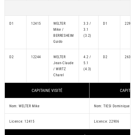
D1
12415
WELTER
3.3 /
D1
22906
Mike /
3.1
BERRESHEIM
(3.2)
Guido
D2
12244
WELTER
4.2 /
D2
26319
Jean-Claude
5.1
/ WIRTZ
(4.3)
Charel
CAPITAINE VISITÉ
CAPITAI
Nom: WELTER Mike
Nom: TIESI Dominique
Licence: 12415
Licence: 22906