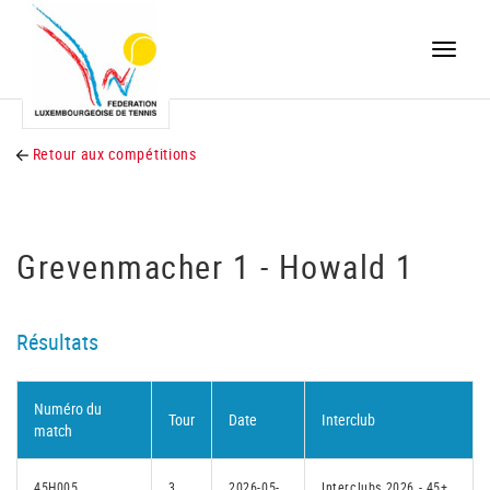
Toggle
naviga
Retour aux compétitions
Grevenmacher 1 - Howald 1
Résultats
Numéro du
Tour
Date
Interclub
match
45H005
3
2026-05-
Interclubs 2026 - 45+