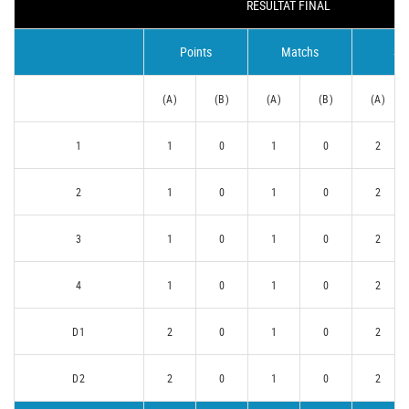
RÉSULTAT FINAL
Points
Matchs
Se
(A)
(B)
(A)
(B)
(A)
1
1
0
1
0
2
2
1
0
1
0
2
3
1
0
1
0
2
4
1
0
1
0
2
D1
2
0
1
0
2
D2
2
0
1
0
2