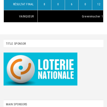
RÉSULTAT FINAL
8
0
6
0
12
VAINQUEUR
Grevenmacher 1
TITLE SPONSOR
MAIN SPONSORS