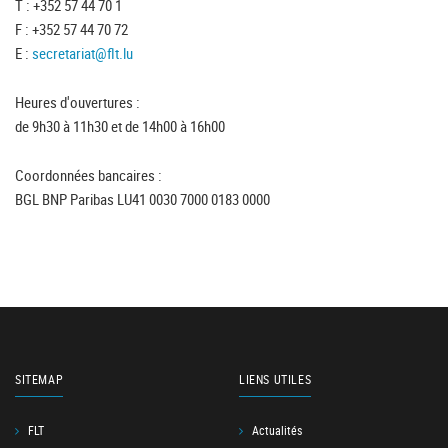
T : +352 57 44 70 1
F : +352 57 44 70 72
E :
secretariat@flt.lu
Heures d'ouvertures :
de 9h30 à 11h30 et de 14h00 à 16h00
Coordonnées bancaires :
BGL BNP Paribas LU41 0030 7000 0183 0000
SITEMAP
LIENS UTILES
FLT
Actualités