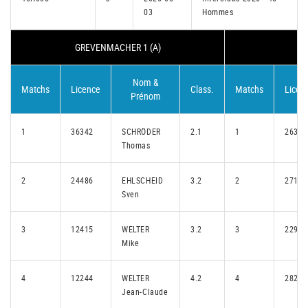
03
Hommes
GREVENMACHER 1 (A)
Nom &
Matchs
Licence
Class.
Matchs
Licen
Prénom
1
36342
SCHRÖDER
2.1
1
26319
Thomas
2
24486
EHLSCHEID
3.2
2
27129
Sven
3
12415
WELTER
3.2
3
22906
Mike
4
12244
WELTER
4.2
4
28201
Jean-Claude