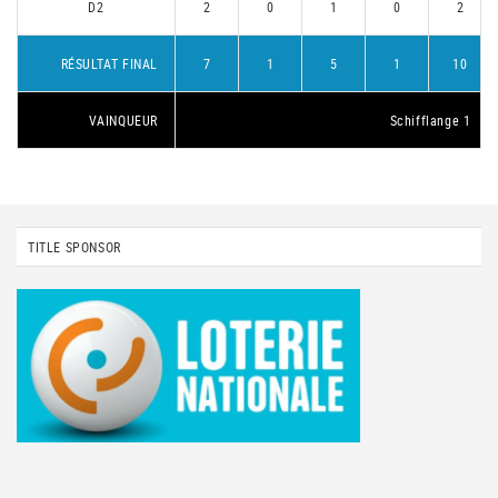
D2
2
0
1
0
2
RÉSULTAT FINAL
7
1
5
1
10
VAINQUEUR
Schifflange 1
TITLE SPONSOR