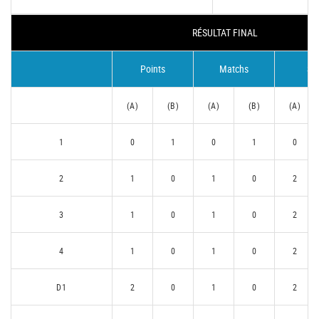
RÉSULTAT FINAL
Points
Matchs
Se
(A)
(B)
(A)
(B)
(A)
1
0
1
0
1
0
2
1
0
1
0
2
3
1
0
1
0
2
4
1
0
1
0
2
D1
2
0
1
0
2