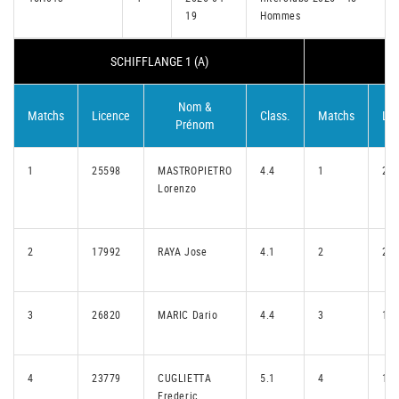
19
Hommes
SCHIFFLANGE 1 (A)
Nom &
Matchs
Licence
Class.
Matchs
Lic
Prénom
1
25598
MASTROPIETRO
4.4
1
28
Lorenzo
2
17992
RAYA Jose
4.1
2
27
3
26820
MARIC Dario
4.4
3
11
4
23779
CUGLIETTA
5.1
4
18
Frederic