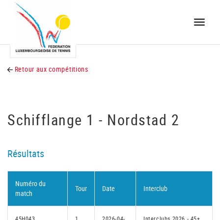
Toggle
naviga
Retour aux compétitions
Schifflange 1 - Nordstad 2
Résultats
Numéro du
Tour
Date
Interclub
match
45H043
1
2026-04-
Interclubs 2026 - 45+