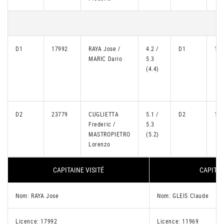
D1
17992
RAYA Jose /
4.2 /
D1
11
MARIC Dario
5.3
(4.4)
D2
23779
CUGLIETTA
5.1 /
D2
18
Frederic /
5.3
MASTROPIETRO
(5.2)
Lorenzo
CAPITAINE VISITÉ
CAPITAI
Nom: RAYA Jose
Nom: GLEIS Claude
Licence: 17992
Licence: 11969