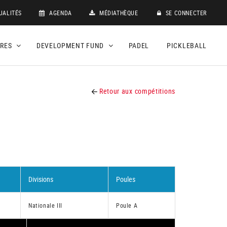
UALITÉS
AGENDA
MÉDIATHÈQUE
SE CONNECTER
DRES
DEVELOPMENT FUND
PADEL
PICKLEBALL
Retour aux compétitions
Divisions
Poules
Nationale III
Poule A