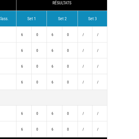
RÉSULTATS
lass.
Set 1
Set 2
Set 3
6
0
6
0
/
/
6
0
6
0
/
/
6
0
6
0
/
/
6
0
6
0
/
/
)
6
0
6
0
/
/
)
6
0
6
0
/
/