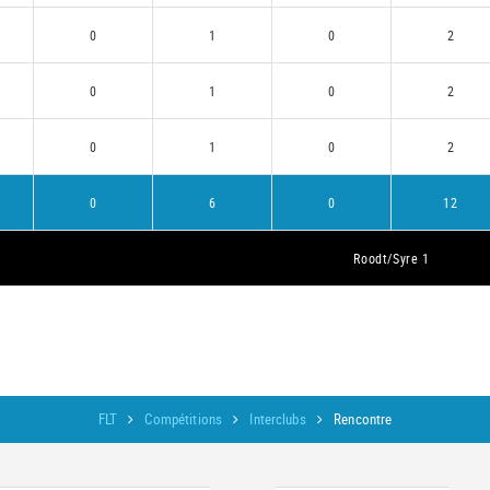
0
1
0
2
0
1
0
2
0
1
0
2
0
6
0
12
Roodt/Syre 1
FLT
Compétitions
Interclubs
Rencontre