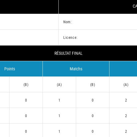
CA
Nom:
Licence:
RÉSULTAT FINAL
Points
Matchs
(B)
(A)
(B)
(A)
0
1
0
2
0
1
0
2
0
1
0
2