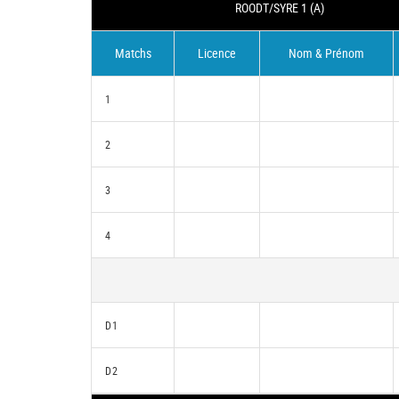
ROODT/SYRE 1 (A)
Matchs
Licence
Nom & Prénom
1
2
3
4
D1
D2