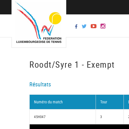
Roodt/Syre 1 - Exempt
Résultats
Numéro du match
Tour
45H047
3