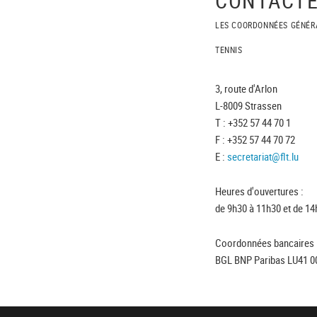
LES COORDONNÉES GÉNÉR
TENNIS
3, route d'Arlon
L-8009 Strassen
T : +352 57 44 70 1
F : +352 57 44 70 72
E :
secretariat@flt.lu
Heures d'ouvertures :
de 9h30 à 11h30 et de 14
Coordonnées bancaires 
BGL BNP Paribas LU41 0