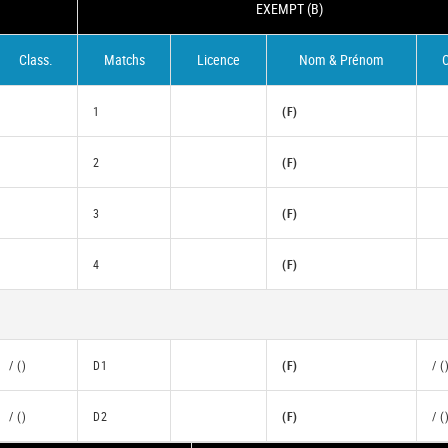
EXEMPT (B)
Class.
Matchs
Licence
Nom & Prénom
C
1
(F)
2
(F)
3
(F)
4
(F)
/ ()
D1
(F)
/ (
/ ()
D2
(F)
/ (