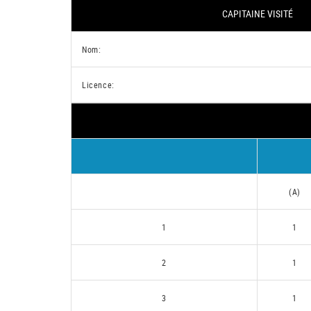
CAPITAINE VISITÉ
Nom:
Licence:
(A)
1
1
2
1
3
1