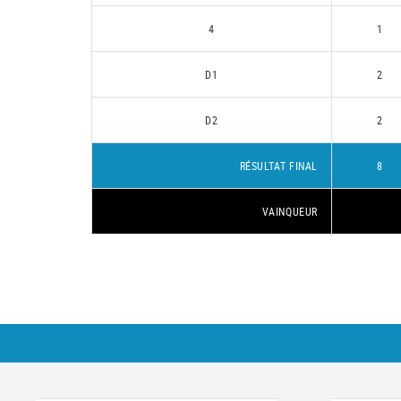
4
1
D1
2
D2
2
RÉSULTAT FINAL
8
VAINQUEUR