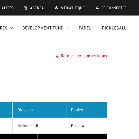
UALITÉS
AGENDA
MÉDIATHÈQUE
SE CONNECTER
DRES
DEVELOPMENT FUND
PADEL
PICKLEBALL
Retour aux compétitions
Divisions
Poules
Nationale III
Poule A