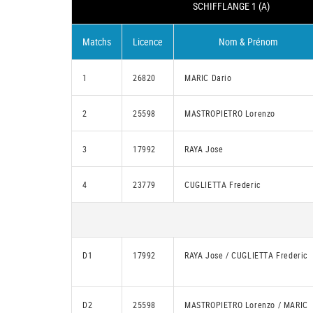
SCHIFFLANGE 1 (A)
Matchs
Licence
Nom & Prénom
1
26820
MARIC Dario
2
25598
MASTROPIETRO Lorenzo
3
17992
RAYA Jose
4
23779
CUGLIETTA Frederic
D1
17992
RAYA Jose / CUGLIETTA Frederic
D2
25598
MASTROPIETRO Lorenzo / MARIC