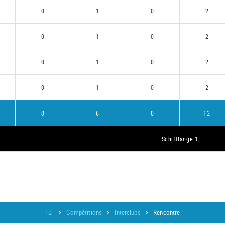
0
1
0
2
0
1
0
2
0
1
0
2
0
1
0
2
0
6
0
12
Schifflange 1
FLT
Compétitions
Interclubs
Rencontre