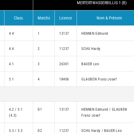
MERTERT-WASSERBILLIG 1 (B)
Class.
Matchs
Licence
Nom & Prénom
4.4
1
13137
HENNEN Edmund
4.4
2
11237
SCHU Hardy
4.1
3
26301
BAUER Leo
5.1
4
18406
GLAUBEN Franz-Josef
4.2 / 5.1
D1
13137
HENNEN Edmund / GLAUBEN
(4.3)
Franz-Josef
5.3 / 5.3
D2
11237
SCHU Hardy / BAUER Leo