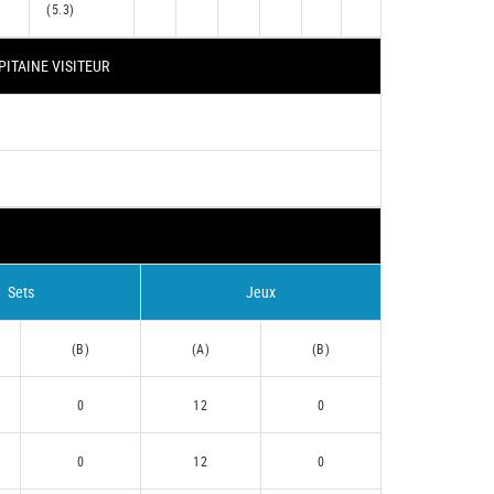
(5.3)
PITAINE VISITEUR
Sets
Jeux
(B)
(A)
(B)
0
12
0
0
12
0