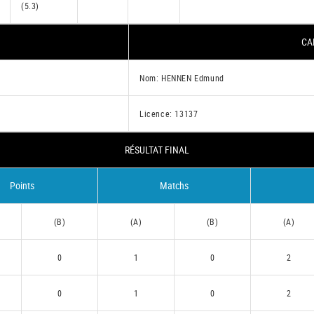
(5.3)
CA
Nom: HENNEN Edmund
Licence: 13137
RÉSULTAT FINAL
Points
Matchs
(B)
(A)
(B)
(A)
0
1
0
2
0
1
0
2