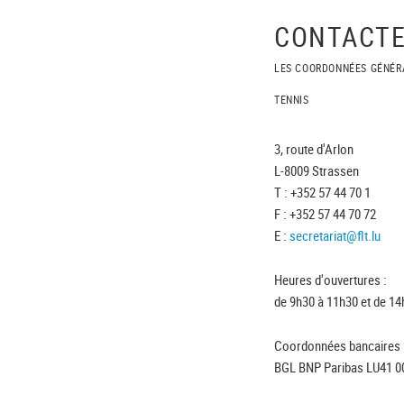
CONTACTE
LES COORDONNÉES GÉNÉR
TENNIS
3, route d'Arlon
L-8009 Strassen
T : +352 57 44 70 1
F : +352 57 44 70 72
E :
secretariat@flt.lu
Heures d'ouvertures :
de 9h30 à 11h30 et de 14
Coordonnées bancaires 
BGL BNP Paribas LU41 0