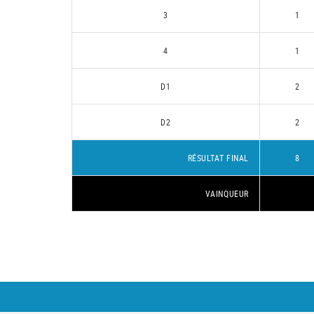
3
1
4
1
D1
2
D2
2
RÉSULTAT FINAL
8
VAINQUEUR