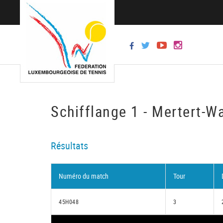
Schifflange 1 - Mertert-Wa
Résultats
Numéro du match
Tour
45H048
3