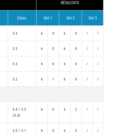
RÉSULTATS
Class.
Set 1
Set 2
Set 3
5.5
6
0
6
0
/
/
5.5
6
0
6
0
/
/
5.3
6
0
6
0
/
/
5.2
6
1
6
0
/
/
5.4 / 5.5
6
0
6
2
/
/
(5.4)
5.5 / 5.1
6
0
6
3
/
/