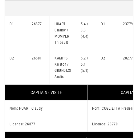
D1
26877
HUART
5.4 /
D1
23779
Claudy /
3.3
MOMPER
(4.4)
Thibault
D2
26681
KAMPIS
5.2 /
D2
20277
Kristóf /
5.1
GRUNDIZS
(5.1)
Andis
CAPITAINE VISITÉ
CAPITAIN
Nom: HUART Claudy
Nom: CUGLIETTA Frederic
Licence: 26877
Licence: 23779