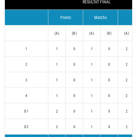
RÉSULTAT FINAL
Points
Matchs
Se
(A)
(B)
(A)
(B)
(A)
1
1
0
1
0
2
2
1
0
1
0
2
3
1
0
1
0
2
4
1
0
1
0
2
D1
2
0
1
0
2
D2
2
0
1
0
2