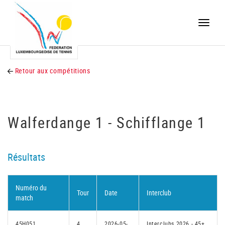
Toggle
naviga
Retour aux compétitions
Walferdange 1 - Schifflange 1
Résultats
Numéro du
Tour
Date
Interclub
match
45H051
4
2026-05-
Interclubs 2026 - 45+