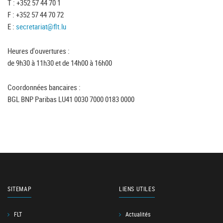
T : +352 57 44 70 1
F : +352 57 44 70 72
E :
secretariat@flt.lu
Heures d'ouvertures :
de 9h30 à 11h30 et de 14h00 à 16h00
Coordonnées bancaires :
BGL BNP Paribas LU41 0030 7000 0183 0000
SITEMAP
LIENS UTILES
FLT
Actualités