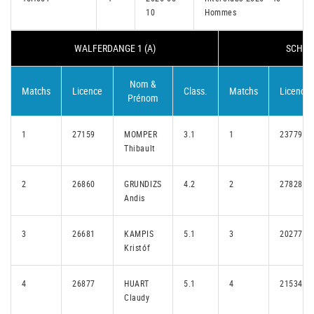
10
Hommes
WALFERDANGE 1 (A)
SCHIFF
Nom &
Matchs
Licence
Class.
Matchs
Licence
Prénom
1
27159
MOMPER
3.1
1
23779
Thibault
2
26860
GRUNDIZS
4.2
2
27828
Andis
3
26681
KAMPIS
5.1
3
20277
Kristóf
4
26877
HUART
5.1
4
21534
Claudy